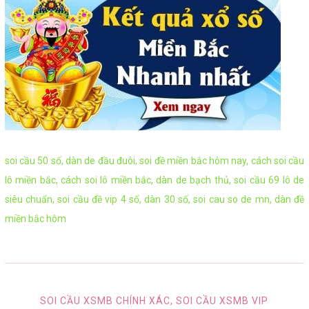
soi cầu 50 số, dàn de đầu đuôi, soi đề miền bắc hôm nay, cách soi cầu
lô miền bắc, cách soi lô miền bắc, dàn de bạch thủ, soi cầu 69 lô de
siêu chuẩn, soi cầu đề vip 4 số, dàn 30 số, soi cau so de mn, dàn đề
miền bắc hôm
SOI CẦU XSMB CHÍNH XÁC
,
SOI CẦU XSMB VIP