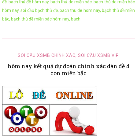
đề, bạch thủ đề hôm nay, bạch thủ de miền bắc, bạch thủ de miền bắc
hôm nay, soi cầu bạch thủ đề, bach thu de hom nay, bạch thủ đề miền
bắc, bạch thủ đề miền bắc hôm nay, bach
SOI CẦU XSMB CHÍNH XÁC
,
SOI CẦU XSMB VIP
hôm nay kết quả dự đoán chính xác dàn đề 4
con miền bắc