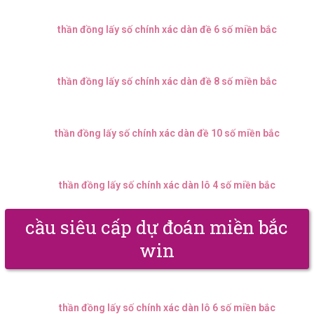
thần đồng lấy số chính xác dàn đề 6 số miền bắc
thần đồng lấy số chính xác dàn đề 8 số miền bắc
thần đồng lấy số chính xác dàn đề 10 số miền bắc
thần đồng lấy số chính xác dàn lô 4 số miền bắc
cầu siêu cấp dự đoán miền bắc
win
thần đồng lấy số chính xác dàn lô 6 số miền bắc