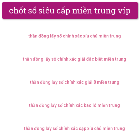
chốt số siêu cấp miền trung víp
thần đồng lấy số chính xác xỉu chủ miền trung
thần đồng lấy số chính xác giải đặc biệt miền trung
thần đồng lấy số chính xác giải 8 miền trung
thần đồng lấy số chính xác bao lô miền trung
thần đồng lấy số chính xác cặp xỉu chủ miền trung