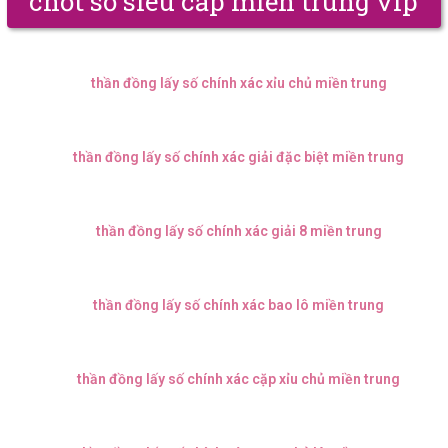
chốt số siêu cấp miền trung víp
thần đồng lấy số chính xác xỉu chủ miền trung
thần đồng lấy số chính xác giải đặc biệt miền trung
thần đồng lấy số chính xác giải 8 miền trung
thần đồng lấy số chính xác bao lô miền trung
thần đồng lấy số chính xác cặp xỉu chủ miền trung