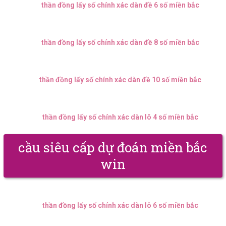
thần đồng lấy số chính xác dàn đề 6 số miền bắc
thần đồng lấy số chính xác dàn đề 8 số miền bắc
thần đồng lấy số chính xác dàn đề 10 số miền bắc
thần đồng lấy số chính xác dàn lô 4 số miền bắc
cầu siêu cấp dự đoán miền bắc
win
thần đồng lấy số chính xác dàn lô 6 số miền bắc