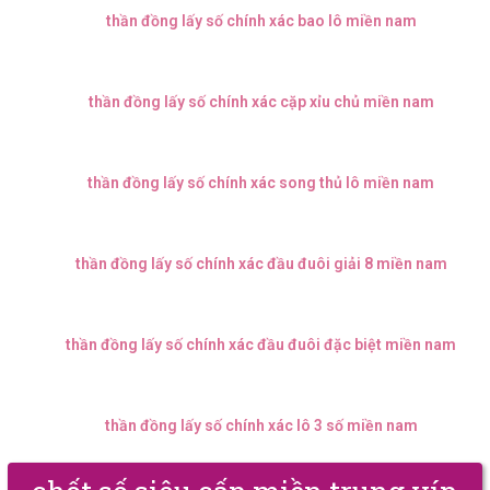
thần đồng lấy số chính xác bao lô miền nam
thần đồng lấy số chính xác cặp xỉu chủ miền nam
thần đồng lấy số chính xác song thủ lô miền nam
thần đồng lấy số chính xác đầu đuôi giải 8 miền nam
thần đồng lấy số chính xác đầu đuôi đặc biệt miền nam
thần đồng lấy số chính xác lô 3 số miền nam