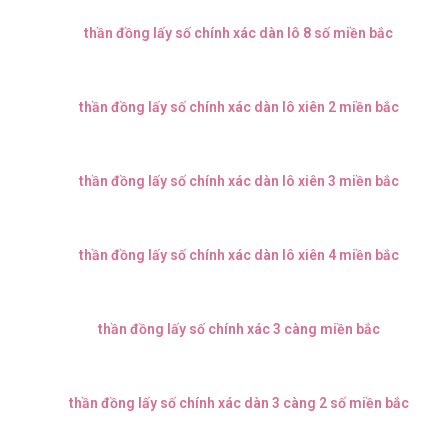
thần đồng lấy số chính xác dàn lô 8 số miền bắc
thần đồng lấy số chính xác dàn lô xiên 2 miền bắc
thần đồng lấy số chính xác dàn lô xiên 3 miền bắc
thần đồng lấy số chính xác dàn lô xiên 4 miền bắc
thần đồng lấy số chính xác 3 càng miền bắc
thần đồng lấy số chính xác dàn 3 càng 2 số miền bắc