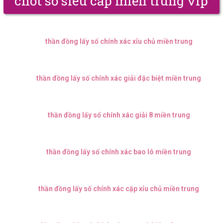
chốt số siêu cấp miền trung víp
thần đồng lấy số chính xác xỉu chủ miền trung
thần đồng lấy số chính xác giải đặc biệt miền trung
thần đồng lấy số chính xác giải 8 miền trung
thần đồng lấy số chính xác bao lô miền trung
thần đồng lấy số chính xác cặp xỉu chủ miền trung