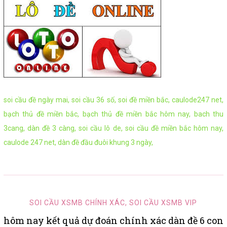
soi cầu đề ngày mai, soi cầu 36 số, soi đề miền bắc, caulode247 net,
bạch thủ đề miền bắc, bạch thủ đề miền bắc hôm nay, bach thu
3cang, dàn đề 3 càng, soi cầu lô de, soi cầu đề miền bắc hôm nay,
caulode 247 net, dàn đề đầu đuôi khung 3 ngày,
SOI CẦU XSMB CHÍNH XÁC
,
SOI CẦU XSMB VIP
hôm nay kết quả dự đoán chính xác dàn đề 6 con