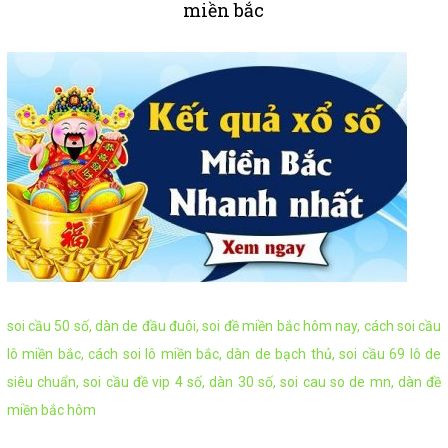
miền bắc
soi cầu 50 số, dàn de đầu đuôi, soi đề miền bắc hôm nay, cách soi cầu
lô miền bắc, cách soi lô miền bắc, dàn de bạch thủ, soi cầu 69 lô de
siêu chuẩn, soi cầu đề vip 4 số, dàn 30 số, soi cau so de mn, dàn đề
miền bắc hôm