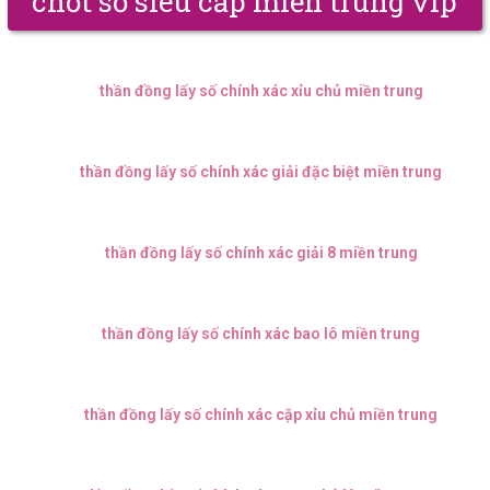
chốt số siêu cấp miền trung víp
thần đồng lấy số chính xác xỉu chủ miền trung
thần đồng lấy số chính xác giải đặc biệt miền trung
thần đồng lấy số chính xác giải 8 miền trung
thần đồng lấy số chính xác bao lô miền trung
thần đồng lấy số chính xác cặp xỉu chủ miền trung