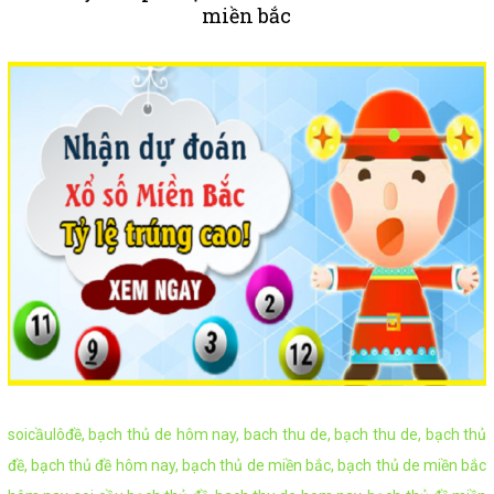
miền bắc
soicầulôđề, bạch thủ de hôm nay, bach thu de, bạch thu de, bạch thủ
đề, bạch thủ đề hôm nay, bạch thủ de miền bắc, bạch thủ de miền bắc