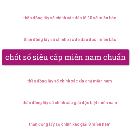
thần đồng lấy số chính xác dàn lô 10 số miền bắc
thần đồng lấy số chính xác đề đầu đuôi miền bắc
chốt số siêu cấp miền nam chuẩn
thần đồng lấy số chính xác xỉu chủ miền nam
thần đồng lấy số chính xác giải đặc biệt miền nam
thần đồng lấy số chính xác giải 8 miền nam