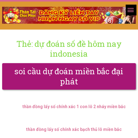
Thẻ:
dự đoán số đề hôm nay
indonesia
soi cầu dự đoán miền bắc đại
phát
thần đồng lấy số chính xác 1 con lô 2 nháy miền bắc
thần đồng lấy số chính xác bạch thủ lô miền bắc