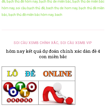
đề, bạch thủ đề hôm nay, bạch thủ de miền bắc, bạch thủ de miền bắc
hôm nay, soi cầu bạch thủ đề, bach thu de hom nay, bạch thủ đề miền
bắc, bạch thủ đề miền bắc hôm nay, bach
SOI CẦU XSMB CHÍNH XÁC
,
SOI CẦU XSMB VIP
hôm nay kết quả dự đoán chính xác dàn đề 4
con miền bắc