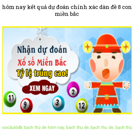
hôm nay kết quả dự đoán chính xác dàn đề 8 con
miền bắc
soicầulôđề, bạch thủ de hôm nay, bach thu de, bạch thu de, bạch thủ