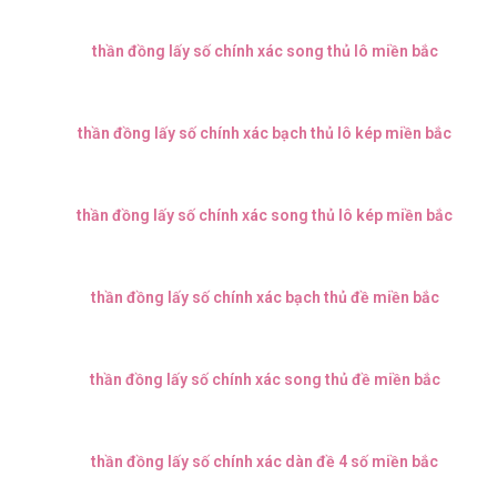
thần đồng lấy số chính xác song thủ lô miền bắc
thần đồng lấy số chính xác bạch thủ lô kép miền bắc
thần đồng lấy số chính xác song thủ lô kép miền bắc
thần đồng lấy số chính xác bạch thủ đề miền bắc
thần đồng lấy số chính xác song thủ đề miền bắc
thần đồng lấy số chính xác dàn đề 4 số miền bắc