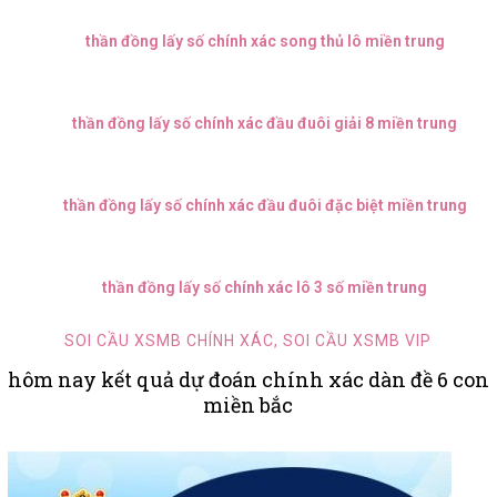
thần đồng lấy số chính xác song thủ lô miền trung
thần đồng lấy số chính xác đầu đuôi giải 8 miền trung
thần đồng lấy số chính xác đầu đuôi đặc biệt miền trung
thần đồng lấy số chính xác lô 3 số miền trung
SOI CẦU XSMB CHÍNH XÁC
,
SOI CẦU XSMB VIP
hôm nay kết quả dự đoán chính xác dàn đề 6 con
miền bắc