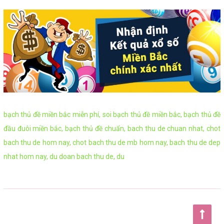
bạch thủ đề miền bắc miễn phí, soi bạch thủ đề miền bắc, bạch thủ đề
đầu đuôi miền bắc, bạch thủ đề chuẩn, bach thu de chuan nhat, chot
bach thu de hom nay, chot bach thu de mb hom nay, bach thu de dep
nhat hom nay, du doan bach thu de, du