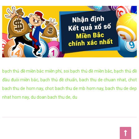
bạch thủ đề miền bắc miễn phí, soi bạch thủ đề miền bắc, bạch thủ đề
đầu đuôi miền bắc, bạch thủ đề chuẩn, bach thu de chuan nhat, chot
bach thu de hom nay, chot bach thu de mb hom nay, bach thu de dep
nhat hom nay, du doan bach thu de, du