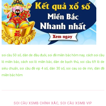
soi cầu 50 số, dàn de đầu đuôi, soi đề miền bắc hôm nay, cách soi cầu
lô miền bắc, cách soi lô miền bắc, dàn de bạch thủ, soi cầu 69 lô de
siêu chuẩn, soi cầu đề vip 4 số, dàn 30 số, soi cau so de mn, dàn đề
miền bắc hôm
SOI CẦU XSMB CHÍNH XÁC
,
SOI CẦU XSMB VIP