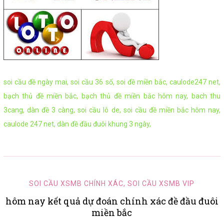
soi cầu đề ngày mai, soi cầu 36 số, soi đề miền bắc, caulode247 net,
bạch thủ đề miền bắc, bạch thủ đề miền bắc hôm nay, bach thu
3cang, dàn đề 3 càng, soi cầu lô de, soi cầu đề miền bắc hôm nay,
caulode 247 net, dàn đề đầu đuôi khung 3 ngày,
SOI CẦU XSMB CHÍNH XÁC
,
SOI CẦU XSMB VIP
hôm nay kết quả dự đoán chính xác đề đầu đuôi
miền bắc