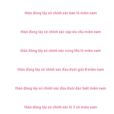
thần đồng lấy số chính xác bao lô miền nam
thần đồng lấy số chính xác cặp xỉu chủ miền nam
thần đồng lấy số chính xác song thủ lô miền nam
thần đồng lấy số chính xác đầu đuôi giải 8 miền nam
thần đồng lấy số chính xác đầu đuôi đặc biệt miền nam
thần đồng lấy số chính xác lô 3 số miền nam