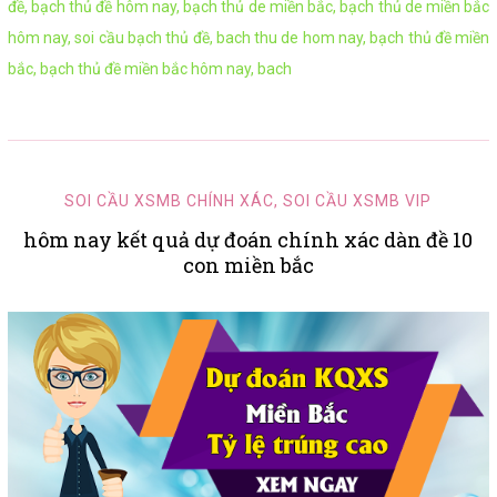
đề, bạch thủ đề hôm nay, bạch thủ de miền bắc, bạch thủ de miền bắc
hôm nay, soi cầu bạch thủ đề, bach thu de hom nay, bạch thủ đề miền
bắc, bạch thủ đề miền bắc hôm nay, bach
SOI CẦU XSMB CHÍNH XÁC
,
SOI CẦU XSMB VIP
hôm nay kết quả dự đoán chính xác dàn đề 10
con miền bắc