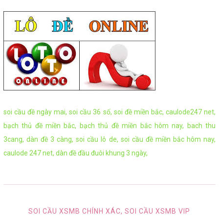
soi cầu đề ngày mai, soi cầu 36 số, soi đề miền bắc, caulode247 net,
bạch thủ đề miền bắc, bạch thủ đề miền bắc hôm nay, bach thu
3cang, dàn đề 3 càng, soi cầu lô de, soi cầu đề miền bắc hôm nay,
caulode 247 net, dàn đề đầu đuôi khung 3 ngày,
SOI CẦU XSMB CHÍNH XÁC
,
SOI CẦU XSMB VIP