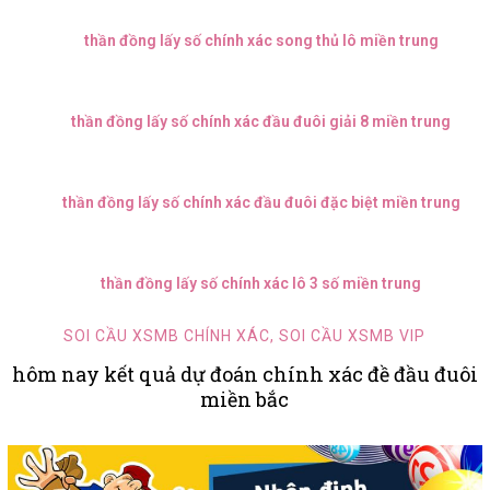
thần đồng lấy số chính xác song thủ lô miền trung
thần đồng lấy số chính xác đầu đuôi giải 8 miền trung
thần đồng lấy số chính xác đầu đuôi đặc biệt miền trung
thần đồng lấy số chính xác lô 3 số miền trung
SOI CẦU XSMB CHÍNH XÁC
,
SOI CẦU XSMB VIP
hôm nay kết quả dự đoán chính xác đề đầu đuôi
miền bắc