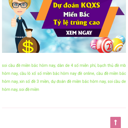
soi cầu đề miền bắc hôm nay, dàn de 4 số miễn phí, bạch thủ đề mb
hôm nay, cầu lô xổ số miền bắc hôm nay đề online, cầu đề miền bắc
hôm nay, xin số đề 3 miền, dự đoán đề miền bắc hôm nay, soi cầu de
hôm nay, soi đề miền