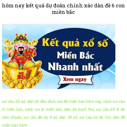
hôm nay kết quả dự đoán chính xác dàn đề 6 con
miền bắc
soi cầu 50 số, dàn de đầu đuôi, soi đề miền bắc hôm nay, cách soi cầu
lô miền bắc, cách soi lô miền bắc, dàn de bạch thủ, soi cầu 69 lô de
siêu chuẩn, soi cầu đề vip 4 số, dàn 30 số, soi cau so de mn, dàn đề
miền bắc hôm