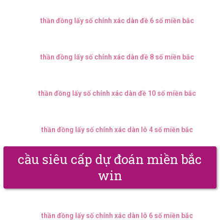
thần đồng lấy số chính xác dàn đề 6 số miền bắc
thần đồng lấy số chính xác dàn đề 8 số miền bắc
thần đồng lấy số chính xác dàn đề 10 số miền bắc
thần đồng lấy số chính xác dàn lô 4 số miền bắc
cầu siêu cấp dự đoán miền bắc
win
thần đồng lấy số chính xác dàn lô 6 số miền bắc