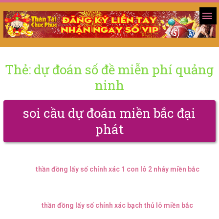
Thẻ:
dự đoán số đề miễn phí quảng
ninh
soi cầu dự đoán miền bắc đại
phát
thần đồng lấy số chính xác 1 con lô 2 nháy miền bắc
thần đồng lấy số chính xác bạch thủ lô miền bắc