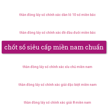
thần đồng lấy số chính xác dàn lô 10 số miền bắc
thần đồng lấy số chính xác đề đầu đuôi miền bắc
chốt số siêu cấp miền nam chuẩn
thần đồng lấy số chính xác xỉu chủ miền nam
thần đồng lấy số chính xác giải đặc biệt miền nam
thần đồng lấy số chính xác giải 8 miền nam