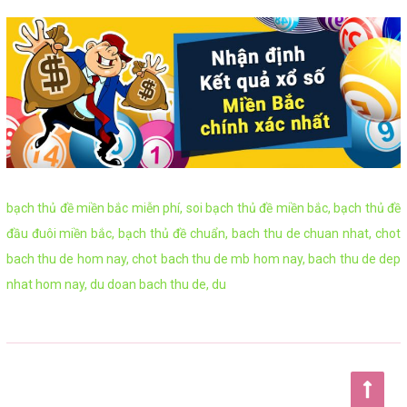
bạch thủ đề miền bắc miễn phí, soi bạch thủ đề miền bắc, bạch thủ đề
đầu đuôi miền bắc, bạch thủ đề chuẩn, bach thu de chuan nhat, chot
bach thu de hom nay, chot bach thu de mb hom nay, bach thu de dep
nhat hom nay, du doan bach thu de, du