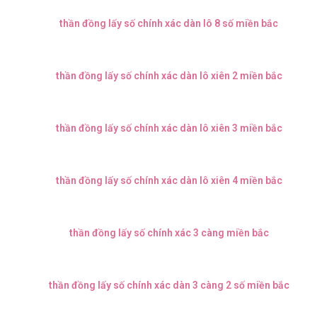
thần đồng lấy số chính xác dàn lô 8 số miền bắc
thần đồng lấy số chính xác dàn lô xiên 2 miền bắc
thần đồng lấy số chính xác dàn lô xiên 3 miền bắc
thần đồng lấy số chính xác dàn lô xiên 4 miền bắc
thần đồng lấy số chính xác 3 càng miền bắc
thần đồng lấy số chính xác dàn 3 càng 2 số miền bắc