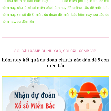
soi cầu đề miền bắc hôm nay, dàn de 4 số miễn phí, bạch thủ đề mb
hôm nay, cầu lô xổ số miền bắc hôm nay đề online, cầu đề miền bắc
hôm nay, xin số đề 3 miền, dự đoán đề miền bắc hôm nay, soi cầu de
hôm nay, soi đề miền
SOI CẦU XSMB CHÍNH XÁC
,
SOI CẦU XSMB VIP
hôm nay kết quả dự đoán chính xác dàn đề 8 con
miền bắc