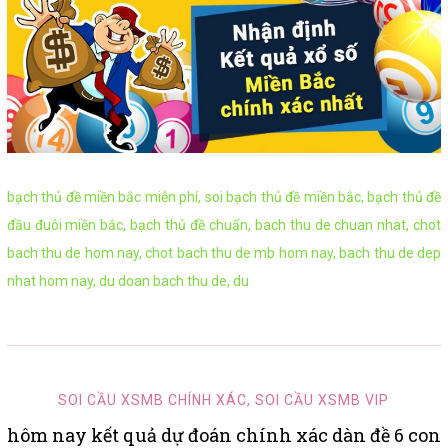
bạch thủ đề miền bắc miễn phí, soi bạch thủ đề miền bắc, bạch thủ đề
đầu đuôi miền bắc, bạch thủ đề chuẩn, bach thu de chuan nhat, chot
bach thu de hom nay, chot bach thu de mb hom nay, bach thu de dep
nhat hom nay, du doan bach thu de, du
SOI CẦU XSMB CHÍNH XÁC
,
SOI CẦU XSMB VIP
hôm nay kết quả dự đoán chính xác dàn đề 6 con