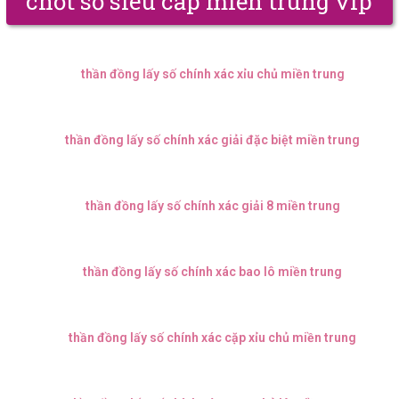
chốt số siêu cấp miền trung víp
thần đồng lấy số chính xác xỉu chủ miền trung
thần đồng lấy số chính xác giải đặc biệt miền trung
thần đồng lấy số chính xác giải 8 miền trung
thần đồng lấy số chính xác bao lô miền trung
thần đồng lấy số chính xác cặp xỉu chủ miền trung