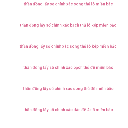
thần đồng lấy số chính xác song thủ lô miền bắc
thần đồng lấy số chính xác bạch thủ lô kép miền bắc
thần đồng lấy số chính xác song thủ lô kép miền bắc
thần đồng lấy số chính xác bạch thủ đề miền bắc
thần đồng lấy số chính xác song thủ đề miền bắc
thần đồng lấy số chính xác dàn đề 4 số miền bắc