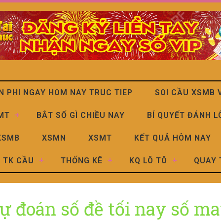
N PHI NGAY HOM NAY TRUC TIEP
SOI CẦU XSMB 
MT
BẮT SỐ GÌ CHIỀU NAY
BÍ QUYẾT ĐÁNH L
XSMB
XSMN
XSMT
KẾT QUẢ HÔM NAY
TK CẦU
THỐNG KÊ
KQ LÔ TÔ
QUAY 
ự đoán số đề tối nay số m