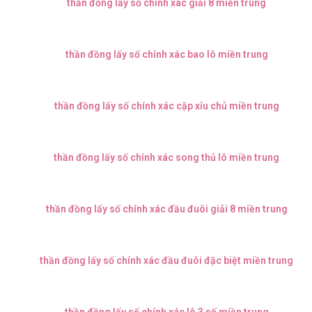
thần đồng lấy số chính xác giải 8 miền trung
thần đồng lấy số chính xác bao lô miền trung
thần đồng lấy số chính xác cặp xỉu chủ miền trung
thần đồng lấy số chính xác song thủ lô miền trung
thần đồng lấy số chính xác đầu đuôi giải 8 miền trung
thần đồng lấy số chính xác đầu đuôi đặc biệt miền trung