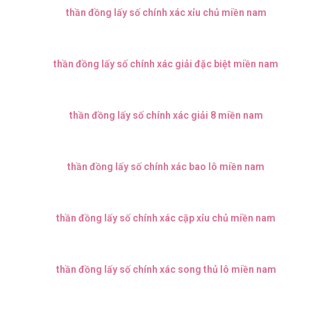
thần đồng lấy số chính xác xỉu chủ miền nam
thần đồng lấy số chính xác giải đặc biệt miền nam
thần đồng lấy số chính xác giải 8 miền nam
thần đồng lấy số chính xác bao lô miền nam
thần đồng lấy số chính xác cặp xỉu chủ miền nam
thần đồng lấy số chính xác song thủ lô miền nam