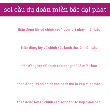
soi cầu dự đoán miền bắc đại phát
thần đồng lấy số chính xác 1 con lô 2 nháy miền bắc
thần đồng lấy số chính xác bạch thủ lô miền bắc
thần đồng lấy số chính xác song thủ lô miền bắc
thần đồng lấy số chính xác bạch thủ lô kép miền bắc
thần đồng lấy số chính xác song thủ lô kép miền bắc