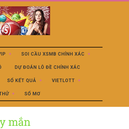
VIP
SOI CẦU XSMB CHÍNH XÁC
Ô
DỰ ĐOÁN LÔ ĐỀ CHÍNH XÁC
SỔ KẾT QUẢ
VIETLOTT
THỬ
SỔ MƠ
ay mắn