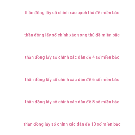
thần đồng lấy số chính xác bạch thủ đề miền bắc
thần đồng lấy số chính xác song thủ đề miền bắc
thần đồng lấy số chính xác dàn đề 4 số miền bắc
thần đồng lấy số chính xác dàn đề 6 số miền bắc
thần đồng lấy số chính xác dàn đề 8 số miền bắc
thần đồng lấy số chính xác dàn đề 10 số miền bắc