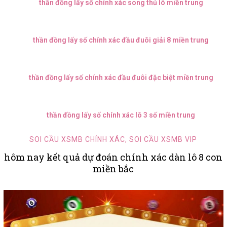
thần đồng lấy số chính xác song thủ lô miền trung
thần đồng lấy số chính xác đầu đuôi giải 8 miền trung
thần đồng lấy số chính xác đầu đuôi đặc biệt miền trung
thần đồng lấy số chính xác lô 3 số miền trung
SOI CẦU XSMB CHÍNH XÁC
,
SOI CẦU XSMB VIP
hôm nay kết quả dự đoán chính xác dàn lô 8 con
miền bắc