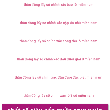
thần đồng lấy số chính xác bao lô miền nam
thần đồng lấy số chính xác cặp xỉu chủ miền nam
thần đồng lấy số chính xác song thủ lô miền nam
thần đồng lấy số chính xác đầu đuôi giải 8 miền nam
thần đồng lấy số chính xác đầu đuôi đặc biệt miền nam
thần đồng lấy số chính xác lô 3 số miền nam