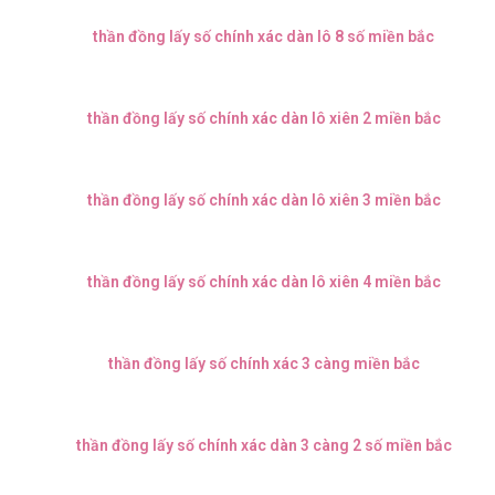
thần đồng lấy số chính xác dàn lô 8 số miền bắc
thần đồng lấy số chính xác dàn lô xiên 2 miền bắc
thần đồng lấy số chính xác dàn lô xiên 3 miền bắc
thần đồng lấy số chính xác dàn lô xiên 4 miền bắc
thần đồng lấy số chính xác 3 càng miền bắc
thần đồng lấy số chính xác dàn 3 càng 2 số miền bắc