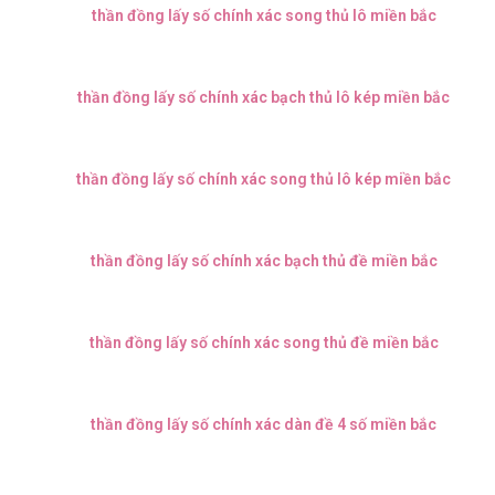
thần đồng lấy số chính xác song thủ lô miền bắc
thần đồng lấy số chính xác bạch thủ lô kép miền bắc
thần đồng lấy số chính xác song thủ lô kép miền bắc
thần đồng lấy số chính xác bạch thủ đề miền bắc
thần đồng lấy số chính xác song thủ đề miền bắc
thần đồng lấy số chính xác dàn đề 4 số miền bắc