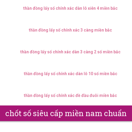
thần đồng lấy số chính xác dàn lô xiên 4 miền bắc
thần đồng lấy số chính xác 3 càng miền bắc
thần đồng lấy số chính xác dàn 3 càng 2 số miền bắc
thần đồng lấy số chính xác dàn lô 10 số miền bắc
thần đồng lấy số chính xác đề đầu đuôi miền bắc
chốt số siêu cấp miền nam chuẩn