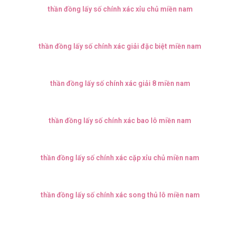
thần đồng lấy số chính xác xỉu chủ miền nam
thần đồng lấy số chính xác giải đặc biệt miền nam
thần đồng lấy số chính xác giải 8 miền nam
thần đồng lấy số chính xác bao lô miền nam
thần đồng lấy số chính xác cặp xỉu chủ miền nam
thần đồng lấy số chính xác song thủ lô miền nam