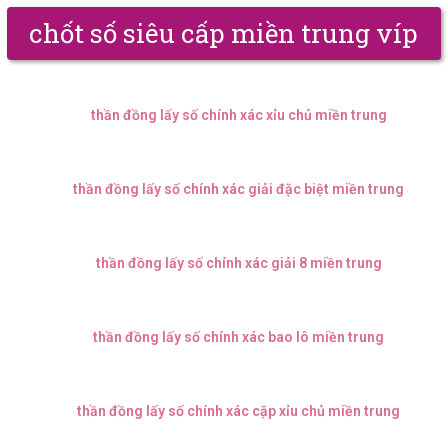
chốt số siêu cấp miền trung víp
thần đồng lấy số chính xác xỉu chủ miền trung
thần đồng lấy số chính xác giải đặc biệt miền trung
thần đồng lấy số chính xác giải 8 miền trung
thần đồng lấy số chính xác bao lô miền trung
thần đồng lấy số chính xác cặp xỉu chủ miền trung