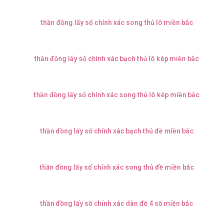
thần đồng lấy số chính xác song thủ lô miền bắc
thần đồng lấy số chính xác bạch thủ lô kép miền bắc
thần đồng lấy số chính xác song thủ lô kép miền bắc
thần đồng lấy số chính xác bạch thủ đề miền bắc
thần đồng lấy số chính xác song thủ đề miền bắc
thần đồng lấy số chính xác dàn đề 4 số miền bắc