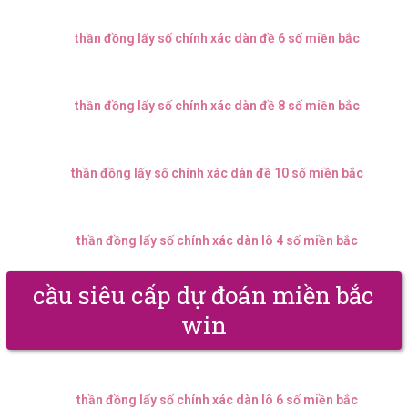
thần đồng lấy số chính xác dàn đề 6 số miền bắc
thần đồng lấy số chính xác dàn đề 8 số miền bắc
thần đồng lấy số chính xác dàn đề 10 số miền bắc
thần đồng lấy số chính xác dàn lô 4 số miền bắc
cầu siêu cấp dự đoán miền bắc
win
thần đồng lấy số chính xác dàn lô 6 số miền bắc