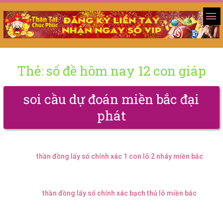
Thẻ:
số đề hôm nay 12 con giáp
soi cầu dự đoán miền bắc đại
phát
thần đồng lấy số chính xác 1 con lô 2 nháy miền bắc
thần đồng lấy số chính xác bạch thủ lô miền bắc