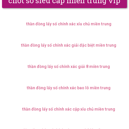
chốt số siêu cấp miền trung víp
thần đồng lấy số chính xác xỉu chủ miền trung
thần đồng lấy số chính xác giải đặc biệt miền trung
thần đồng lấy số chính xác giải 8 miền trung
thần đồng lấy số chính xác bao lô miền trung
thần đồng lấy số chính xác cặp xỉu chủ miền trung