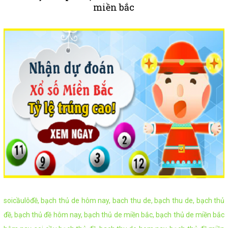
miền bắc
soicầulôđề, bạch thủ de hôm nay, bach thu de, bạch thu de, bạch thủ
đề, bạch thủ đề hôm nay, bạch thủ de miền bắc, bạch thủ de miền bắc