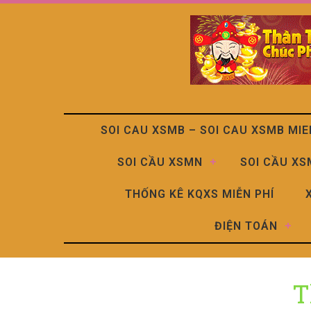
SOI CAU XSMB – SOI CAU XSMB MIE
SOI CẦU XSMN
SOI CẦU XS
THỐNG KÊ KQXS MIỄN PHÍ
ĐIỆN TOÁN
T