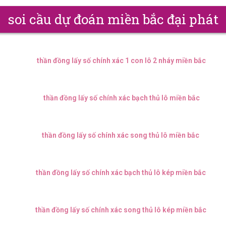
soi cầu dự đoán miền bắc đại phát
thần đồng lấy số chính xác 1 con lô 2 nháy miền bắc
thần đồng lấy số chính xác bạch thủ lô miền bắc
thần đồng lấy số chính xác song thủ lô miền bắc
thần đồng lấy số chính xác bạch thủ lô kép miền bắc
thần đồng lấy số chính xác song thủ lô kép miền bắc