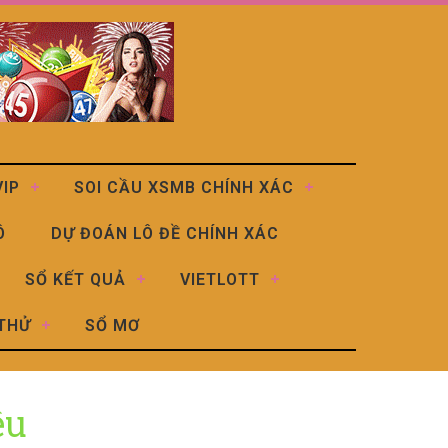
VIP
SOI CẦU XSMB CHÍNH XÁC
Ô
DỰ ĐOÁN LÔ ĐỀ CHÍNH XÁC
SỔ KẾT QUẢ
VIETLOTT
THỬ
SỔ MƠ
êu