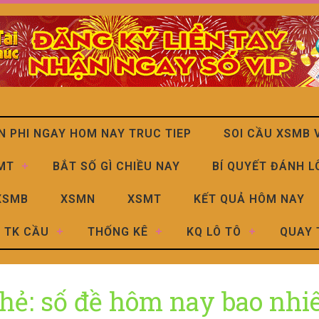
N PHI NGAY HOM NAY TRUC TIEP
SOI CẦU XSMB 
MT
BẮT SỐ GÌ CHIỀU NAY
BÍ QUYẾT ĐÁNH L
XSMB
XSMN
XSMT
KẾT QUẢ HÔM NAY
TK CẦU
THỐNG KÊ
KQ LÔ TÔ
QUAY 
hẻ:
số đề hôm nay bao nhi