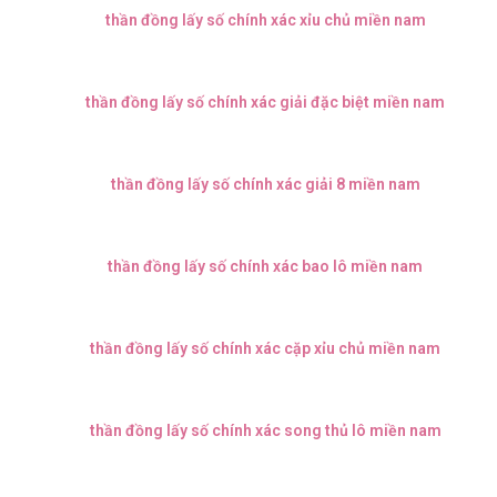
thần đồng lấy số chính xác xỉu chủ miền nam
thần đồng lấy số chính xác giải đặc biệt miền nam
thần đồng lấy số chính xác giải 8 miền nam
thần đồng lấy số chính xác bao lô miền nam
thần đồng lấy số chính xác cặp xỉu chủ miền nam
thần đồng lấy số chính xác song thủ lô miền nam