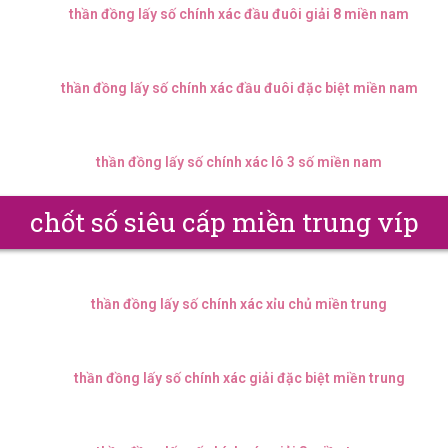
thần đồng lấy số chính xác đầu đuôi giải 8 miền nam
thần đồng lấy số chính xác đầu đuôi đặc biệt miền nam
thần đồng lấy số chính xác lô 3 số miền nam
chốt số siêu cấp miền trung víp
thần đồng lấy số chính xác xỉu chủ miền trung
thần đồng lấy số chính xác giải đặc biệt miền trung