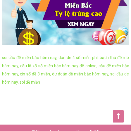
soi cầu đề miền bắc hôm nay, dàn de 4 số miễn phí, bạch thủ đề mb
hôm nay, cầu lô xổ số miền bắc hôm nay đề online, cầu đề miền bắc
hôm nay, xin số đề 3 miền, dự đoán đề miền bắc hôm nay, soi cầu de
hôm nay, soi đề miền