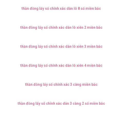
thần đồng lấy số chính xác dàn lô 8 số miền bắc
thần đồng lấy số chính xác dàn lô xiên 2 miền bắc
thần đồng lấy số chính xác dàn lô xiên 3 miền bắc
thần đồng lấy số chính xác dàn lô xiên 4 miền bắc
thần đồng lấy số chính xác 3 càng miền bắc
thần đồng lấy số chính xác dàn 3 càng 2 số miền bắc