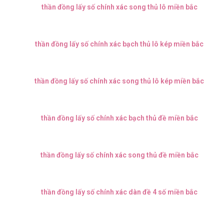
thần đồng lấy số chính xác song thủ lô miền bắc
thần đồng lấy số chính xác bạch thủ lô kép miền bắc
thần đồng lấy số chính xác song thủ lô kép miền bắc
thần đồng lấy số chính xác bạch thủ đề miền bắc
thần đồng lấy số chính xác song thủ đề miền bắc
thần đồng lấy số chính xác dàn đề 4 số miền bắc