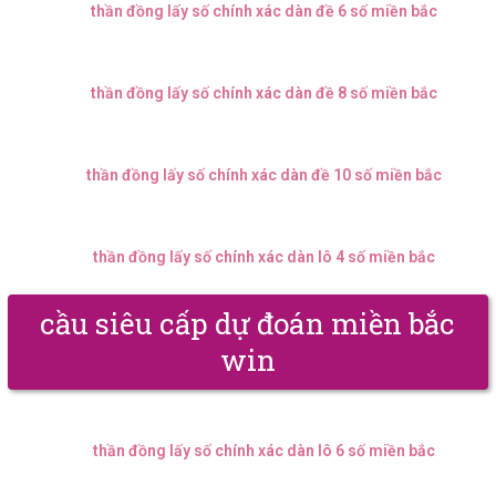
thần đồng lấy số chính xác dàn đề 6 số miền bắc
thần đồng lấy số chính xác dàn đề 8 số miền bắc
thần đồng lấy số chính xác dàn đề 10 số miền bắc
thần đồng lấy số chính xác dàn lô 4 số miền bắc
cầu siêu cấp dự đoán miền bắc
win
thần đồng lấy số chính xác dàn lô 6 số miền bắc