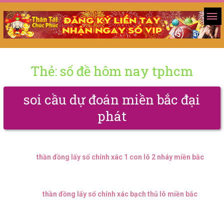
Thẻ:
số đề hôm nay tphcm
soi cầu dự đoán miền bắc đại
phát
thần đồng lấy số chính xác 1 con lô 2 nháy miền bắc
thần đồng lấy số chính xác bạch thủ lô miền bắc