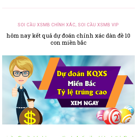
SOI CẦU XSMB CHÍNH XÁC
,
SOI CẦU XSMB VIP
hôm nay kết quả dự đoán chính xác dàn đề 10
con miền bắc