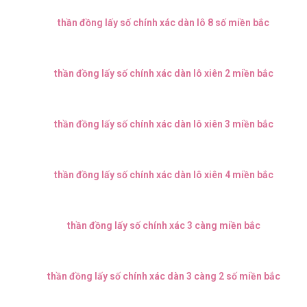
thần đồng lấy số chính xác dàn lô 8 số miền bắc
thần đồng lấy số chính xác dàn lô xiên 2 miền bắc
thần đồng lấy số chính xác dàn lô xiên 3 miền bắc
thần đồng lấy số chính xác dàn lô xiên 4 miền bắc
thần đồng lấy số chính xác 3 càng miền bắc
thần đồng lấy số chính xác dàn 3 càng 2 số miền bắc