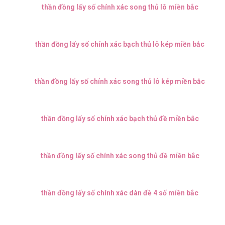
thần đồng lấy số chính xác song thủ lô miền bắc
thần đồng lấy số chính xác bạch thủ lô kép miền bắc
thần đồng lấy số chính xác song thủ lô kép miền bắc
thần đồng lấy số chính xác bạch thủ đề miền bắc
thần đồng lấy số chính xác song thủ đề miền bắc
thần đồng lấy số chính xác dàn đề 4 số miền bắc