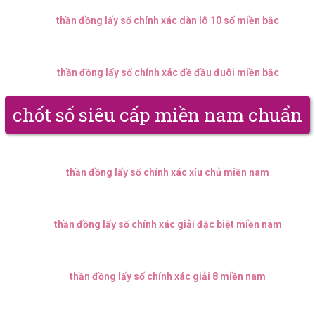
thần đồng lấy số chính xác dàn lô 10 số miền bắc
thần đồng lấy số chính xác đề đầu đuôi miền bắc
chốt số siêu cấp miền nam chuẩn
thần đồng lấy số chính xác xỉu chủ miền nam
thần đồng lấy số chính xác giải đặc biệt miền nam
thần đồng lấy số chính xác giải 8 miền nam