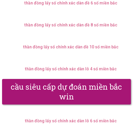
thần đồng lấy số chính xác dàn đề 6 số miền bắc
thần đồng lấy số chính xác dàn đề 8 số miền bắc
thần đồng lấy số chính xác dàn đề 10 số miền bắc
thần đồng lấy số chính xác dàn lô 4 số miền bắc
cầu siêu cấp dự đoán miền bắc
win
thần đồng lấy số chính xác dàn lô 6 số miền bắc