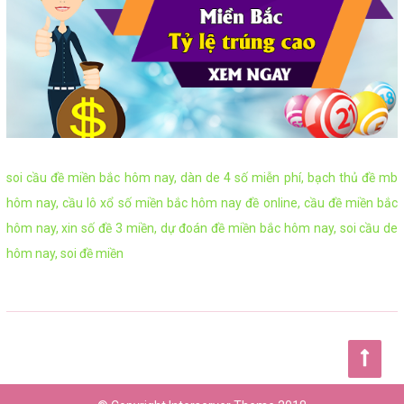
soi cầu đề miền bắc hôm nay, dàn de 4 số miễn phí, bạch thủ đề mb
hôm nay, cầu lô xổ số miền bắc hôm nay đề online, cầu đề miền bắc
hôm nay, xin số đề 3 miền, dự đoán đề miền bắc hôm nay, soi cầu de
hôm nay, soi đề miền