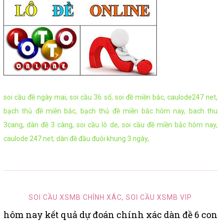
soi cầu đề ngày mai, soi cầu 36 số, soi đề miền bắc, caulode247 net,
bạch thủ đề miền bắc, bạch thủ đề miền bắc hôm nay, bach thu
3cang, dàn đề 3 càng, soi cầu lô de, soi cầu đề miền bắc hôm nay,
caulode 247 net, dàn đề đầu đuôi khung 3 ngày,
SOI CẦU XSMB CHÍNH XÁC
,
SOI CẦU XSMB VIP
hôm nay kết quả dự đoán chính xác dàn đề 6 con