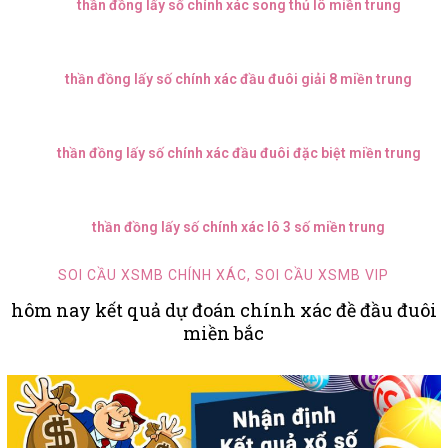
thần đồng lấy số chính xác song thủ lô miền trung
thần đồng lấy số chính xác đầu đuôi giải 8 miền trung
thần đồng lấy số chính xác đầu đuôi đặc biệt miền trung
thần đồng lấy số chính xác lô 3 số miền trung
SOI CẦU XSMB CHÍNH XÁC
,
SOI CẦU XSMB VIP
hôm nay kết quả dự đoán chính xác đề đầu đuôi
miền bắc