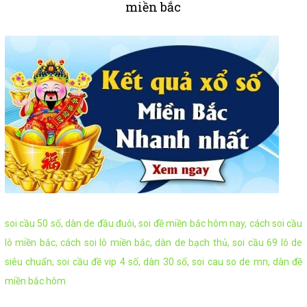
miền bắc
soi cầu 50 số, dàn de đầu đuôi, soi đề miền bắc hôm nay, cách soi cầu
lô miền bắc, cách soi lô miền bắc, dàn de bạch thủ, soi cầu 69 lô de
siêu chuẩn, soi cầu đề vip 4 số, dàn 30 số, soi cau so de mn, dàn đề
miền bắc hôm