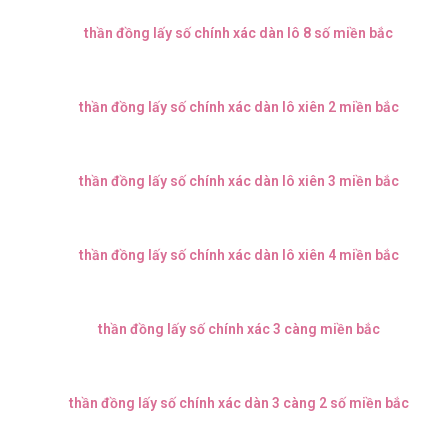
thần đồng lấy số chính xác dàn lô 8 số miền bắc
thần đồng lấy số chính xác dàn lô xiên 2 miền bắc
thần đồng lấy số chính xác dàn lô xiên 3 miền bắc
thần đồng lấy số chính xác dàn lô xiên 4 miền bắc
thần đồng lấy số chính xác 3 càng miền bắc
thần đồng lấy số chính xác dàn 3 càng 2 số miền bắc