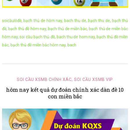
soicầulôđề, bạch thủ de hôm nay, bach thu de, bạch thu de, bạch thủ
đề, bạch thủ đề hôm nay, bạch thủ de miền bắc, bạch thủ de miền bắc
hôm nay, soi cầu bạch thủ đề, bach thu de hom nay, bạch thủ đề miền
bắc, bạch thủ đề miền bắc hôm nay, bach
SOI CẦU XSMB CHÍNH XÁC
,
SOI CẦU XSMB VIP
hôm nay kết quả dự đoán chính xác dàn đề 10
con miền bắc