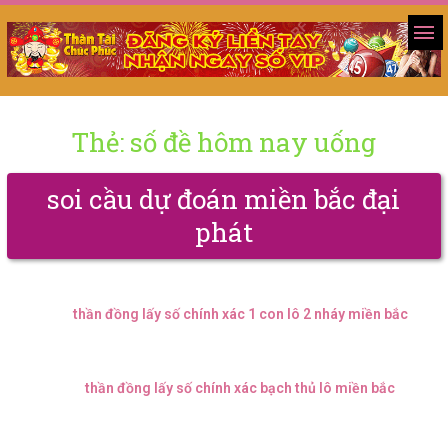
Thẻ:
số đề hôm nay uống
soi cầu dự đoán miền bắc đại
phát
thần đồng lấy số chính xác 1 con lô 2 nháy miền bắc
thần đồng lấy số chính xác bạch thủ lô miền bắc