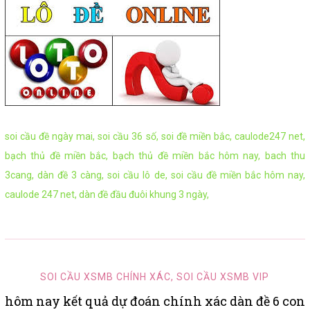
soi cầu đề ngày mai, soi cầu 36 số, soi đề miền bắc, caulode247 net,
bạch thủ đề miền bắc, bạch thủ đề miền bắc hôm nay, bach thu
3cang, dàn đề 3 càng, soi cầu lô de, soi cầu đề miền bắc hôm nay,
caulode 247 net, dàn đề đầu đuôi khung 3 ngày,
SOI CẦU XSMB CHÍNH XÁC
,
SOI CẦU XSMB VIP
hôm nay kết quả dự đoán chính xác dàn đề 6 con