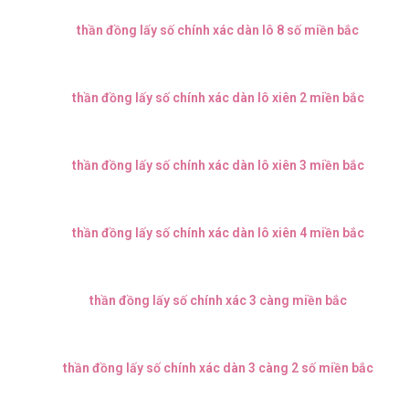
thần đồng lấy số chính xác dàn lô 8 số miền bắc
thần đồng lấy số chính xác dàn lô xiên 2 miền bắc
thần đồng lấy số chính xác dàn lô xiên 3 miền bắc
thần đồng lấy số chính xác dàn lô xiên 4 miền bắc
thần đồng lấy số chính xác 3 càng miền bắc
thần đồng lấy số chính xác dàn 3 càng 2 số miền bắc