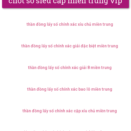
chốt số siêu cấp miền trung víp
thần đồng lấy số chính xác xỉu chủ miền trung
thần đồng lấy số chính xác giải đặc biệt miền trung
thần đồng lấy số chính xác giải 8 miền trung
thần đồng lấy số chính xác bao lô miền trung
thần đồng lấy số chính xác cặp xỉu chủ miền trung