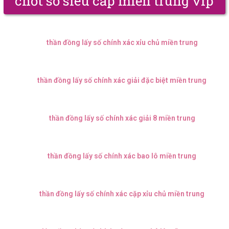
chốt số siêu cấp miền trung víp
thần đồng lấy số chính xác xỉu chủ miền trung
thần đồng lấy số chính xác giải đặc biệt miền trung
thần đồng lấy số chính xác giải 8 miền trung
thần đồng lấy số chính xác bao lô miền trung
thần đồng lấy số chính xác cặp xỉu chủ miền trung