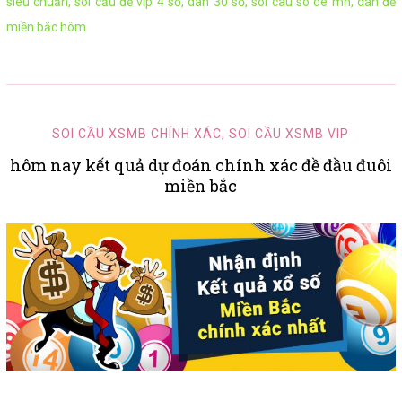
siêu chuẩn, soi cầu đề vip 4 số, dàn 30 số, soi cau so de mn, dàn đề
miền bắc hôm
SOI CẦU XSMB CHÍNH XÁC
,
SOI CẦU XSMB VIP
hôm nay kết quả dự đoán chính xác đề đầu đuôi
miền bắc