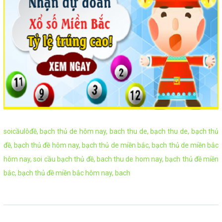
soicầulôđề, bạch thủ de hôm nay, bach thu de, bạch thu de, bạch thủ
đề, bạch thủ đề hôm nay, bạch thủ de miền bắc, bạch thủ de miền bắc
hôm nay, soi cầu bạch thủ đề, bach thu de hom nay, bạch thủ đề miền
bắc, bạch thủ đề miền bắc hôm nay, bach