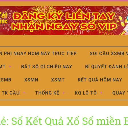
N PHI NGAY HOM NAY TRUC TIEP
SOI CẦU XSMB 
MT
BẮT SỐ GÌ CHIỀU NAY
BÍ QUYẾT ĐÁNH L
XSMB
XSMN
XSMT
KẾT QUẢ HÔM NAY
TK CẦU
THỐNG KÊ
KQ LÔ TÔ
QUAY 
ẻ:
Sổ Kết Quả Xổ Số miền 