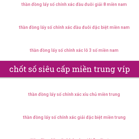
thần đồng lấy số chính xác đầu đuôi giải 8 miền nam
thần đồng lấy số chính xác đầu đuôi đặc biệt miền nam
thần đồng lấy số chính xác lô 3 số miền nam
chốt số siêu cấp miền trung víp
thần đồng lấy số chính xác xỉu chủ miền trung
thần đồng lấy số chính xác giải đặc biệt miền trung