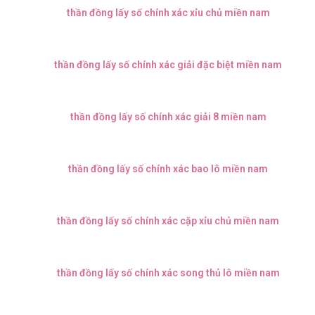
thần đồng lấy số chính xác xỉu chủ miền nam
thần đồng lấy số chính xác giải đặc biệt miền nam
thần đồng lấy số chính xác giải 8 miền nam
thần đồng lấy số chính xác bao lô miền nam
thần đồng lấy số chính xác cặp xỉu chủ miền nam
thần đồng lấy số chính xác song thủ lô miền nam