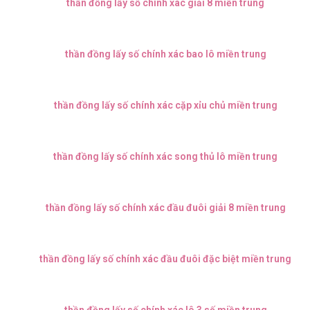
thần đồng lấy số chính xác giải 8 miền trung
thần đồng lấy số chính xác bao lô miền trung
thần đồng lấy số chính xác cặp xỉu chủ miền trung
thần đồng lấy số chính xác song thủ lô miền trung
thần đồng lấy số chính xác đầu đuôi giải 8 miền trung
thần đồng lấy số chính xác đầu đuôi đặc biệt miền trung