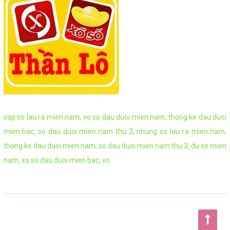
cap so lau ra mien nam, xo so dau duoi mien nam, thong ke dau duoi
mien bac, so dau duoi mien nam thu 2, nhung so lau ra mien nam,
thong ke dau duoi mien nam, so dau duoi mien nam thu 3, du so mien
nam, xo so dau duoi mien bac, xo