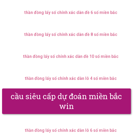
thần đồng lấy số chính xác dàn đề 6 số miền bắc
thần đồng lấy số chính xác dàn đề 8 số miền bắc
thần đồng lấy số chính xác dàn đề 10 số miền bắc
thần đồng lấy số chính xác dàn lô 4 số miền bắc
cầu siêu cấp dự đoán miền bắc
win
thần đồng lấy số chính xác dàn lô 6 số miền bắc