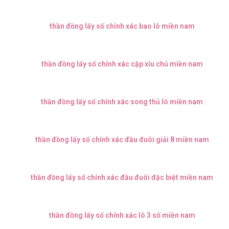
thần đồng lấy số chính xác bao lô miền nam
thần đồng lấy số chính xác cặp xỉu chủ miền nam
thần đồng lấy số chính xác song thủ lô miền nam
thần đồng lấy số chính xác đầu đuôi giải 8 miền nam
thần đồng lấy số chính xác đầu đuôi đặc biệt miền nam
thần đồng lấy số chính xác lô 3 số miền nam