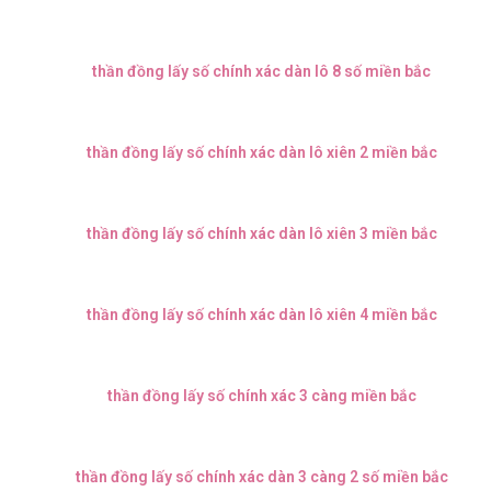
thần đồng lấy số chính xác dàn lô 8 số miền bắc
thần đồng lấy số chính xác dàn lô xiên 2 miền bắc
thần đồng lấy số chính xác dàn lô xiên 3 miền bắc
thần đồng lấy số chính xác dàn lô xiên 4 miền bắc
thần đồng lấy số chính xác 3 càng miền bắc
thần đồng lấy số chính xác dàn 3 càng 2 số miền bắc