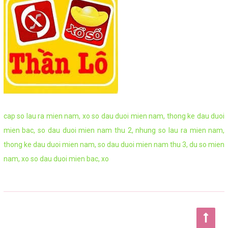
cap so lau ra mien nam, xo so dau duoi mien nam, thong ke dau duoi
mien bac, so dau duoi mien nam thu 2, nhung so lau ra mien nam,
thong ke dau duoi mien nam, so dau duoi mien nam thu 3, du so mien
nam, xo so dau duoi mien bac, xo