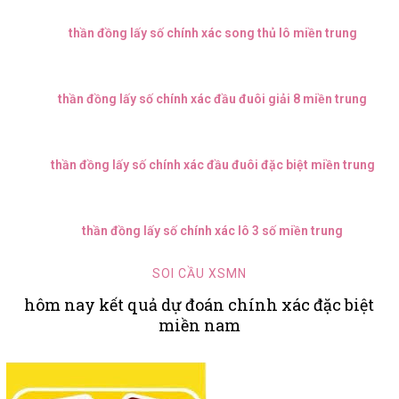
thần đồng lấy số chính xác song thủ lô miền trung
thần đồng lấy số chính xác đầu đuôi giải 8 miền trung
thần đồng lấy số chính xác đầu đuôi đặc biệt miền trung
thần đồng lấy số chính xác lô 3 số miền trung
SOI CẦU XSMN
hôm nay kết quả dự đoán chính xác đặc biệt
miền nam