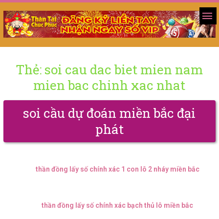
Thẻ:
soi cau dac biet mien nam
mien bac chinh xac nhat
soi cầu dự đoán miền bắc đại
phát
thần đồng lấy số chính xác 1 con lô 2 nháy miền bắc
thần đồng lấy số chính xác bạch thủ lô miền bắc