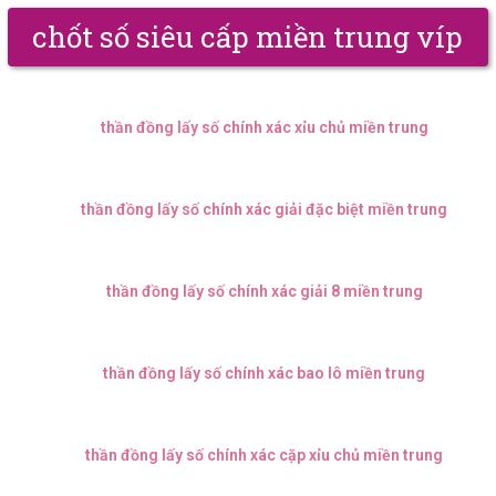
chốt số siêu cấp miền trung víp
thần đồng lấy số chính xác xỉu chủ miền trung
thần đồng lấy số chính xác giải đặc biệt miền trung
thần đồng lấy số chính xác giải 8 miền trung
thần đồng lấy số chính xác bao lô miền trung
thần đồng lấy số chính xác cặp xỉu chủ miền trung