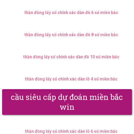
thần đồng lấy số chính xác dàn đề 6 số miền bắc
thần đồng lấy số chính xác dàn đề 8 số miền bắc
thần đồng lấy số chính xác dàn đề 10 số miền bắc
thần đồng lấy số chính xác dàn lô 4 số miền bắc
cầu siêu cấp dự đoán miền bắc
win
thần đồng lấy số chính xác dàn lô 6 số miền bắc