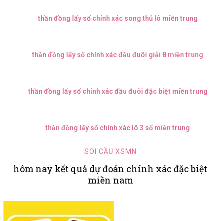
thần đồng lấy số chính xác song thủ lô miền trung
thần đồng lấy số chính xác đầu đuôi giải 8 miền trung
thần đồng lấy số chính xác đầu đuôi đặc biệt miền trung
thần đồng lấy số chính xác lô 3 số miền trung
SOI CẦU XSMN
hôm nay kết quả dự đoán chính xác đặc biệt
miền nam