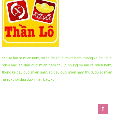
cap so lau ra mien nam, xo so dau duoi mien nam, thong ke dau duoi
mien bac, so dau duoi mien nam thu 2, nhung so lau ra mien nam,
thong ke dau duoi mien nam, so dau duoi mien nam thu 3, du so mien
nam, xo so dau duoi mien bac, xo