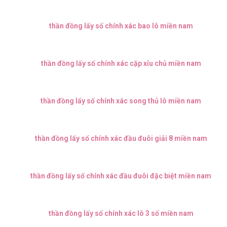
thần đồng lấy số chính xác bao lô miền nam
thần đồng lấy số chính xác cặp xỉu chủ miền nam
thần đồng lấy số chính xác song thủ lô miền nam
thần đồng lấy số chính xác đầu đuôi giải 8 miền nam
thần đồng lấy số chính xác đầu đuôi đặc biệt miền nam
thần đồng lấy số chính xác lô 3 số miền nam