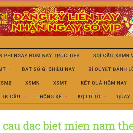
N PHI NGAY HOM NAY TRUC TIEP
SOI CẦU XSMB 
MT
BẮT SỐ GÌ CHIỀU NAY
BÍ QUYẾT ĐÁNH L
XSMB
XSMN
XSMT
KẾT QUẢ HÔM NAY
TK CẦU
THỐNG KÊ
KQ LÔ TÔ
QUAY 
i cau dac biet mien nam th