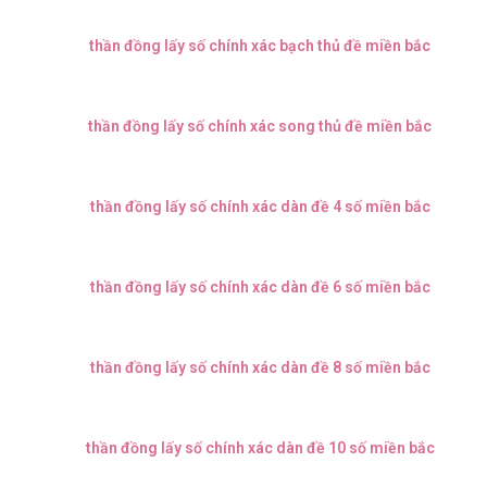
thần đồng lấy số chính xác bạch thủ đề miền bắc
thần đồng lấy số chính xác song thủ đề miền bắc
thần đồng lấy số chính xác dàn đề 4 số miền bắc
thần đồng lấy số chính xác dàn đề 6 số miền bắc
thần đồng lấy số chính xác dàn đề 8 số miền bắc
thần đồng lấy số chính xác dàn đề 10 số miền bắc