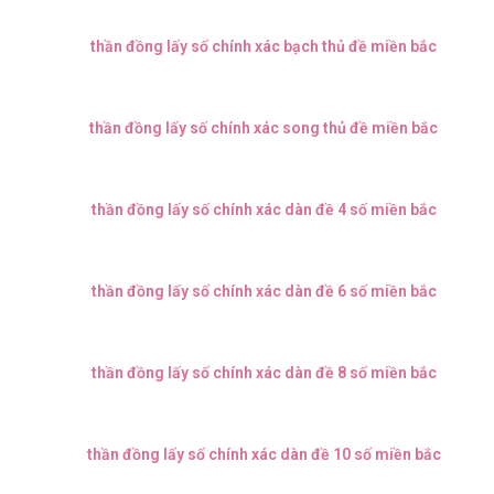
thần đồng lấy số chính xác bạch thủ đề miền bắc
thần đồng lấy số chính xác song thủ đề miền bắc
thần đồng lấy số chính xác dàn đề 4 số miền bắc
thần đồng lấy số chính xác dàn đề 6 số miền bắc
thần đồng lấy số chính xác dàn đề 8 số miền bắc
thần đồng lấy số chính xác dàn đề 10 số miền bắc