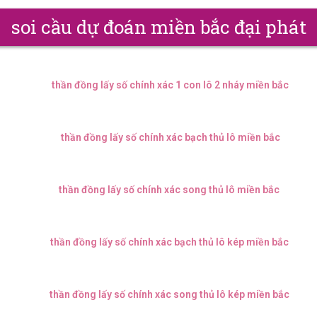
soi cầu dự đoán miền bắc đại phát
thần đồng lấy số chính xác 1 con lô 2 nháy miền bắc
thần đồng lấy số chính xác bạch thủ lô miền bắc
thần đồng lấy số chính xác song thủ lô miền bắc
thần đồng lấy số chính xác bạch thủ lô kép miền bắc
thần đồng lấy số chính xác song thủ lô kép miền bắc