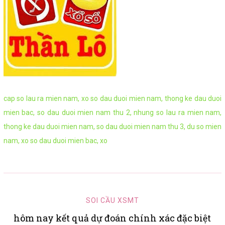
cap so lau ra mien nam, xo so dau duoi mien nam, thong ke dau duoi
mien bac, so dau duoi mien nam thu 2, nhung so lau ra mien nam,
thong ke dau duoi mien nam, so dau duoi mien nam thu 3, du so mien
nam, xo so dau duoi mien bac, xo
SOI CẦU XSMT
hôm nay kết quả dự đoán chính xác đặc biệt