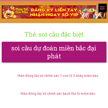
Thẻ:
soi cầu đặc biệt
soi cầu dự đoán miền bắc đại
phát
thần đồng lấy số chính xác 1 con lô 2 nháy miền bắc
thần đồng lấy số chính xác bạch thủ lô miền bắc