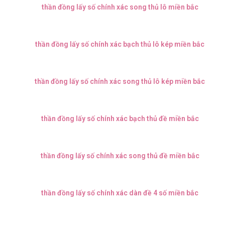
thần đồng lấy số chính xác song thủ lô miền bắc
thần đồng lấy số chính xác bạch thủ lô kép miền bắc
thần đồng lấy số chính xác song thủ lô kép miền bắc
thần đồng lấy số chính xác bạch thủ đề miền bắc
thần đồng lấy số chính xác song thủ đề miền bắc
thần đồng lấy số chính xác dàn đề 4 số miền bắc