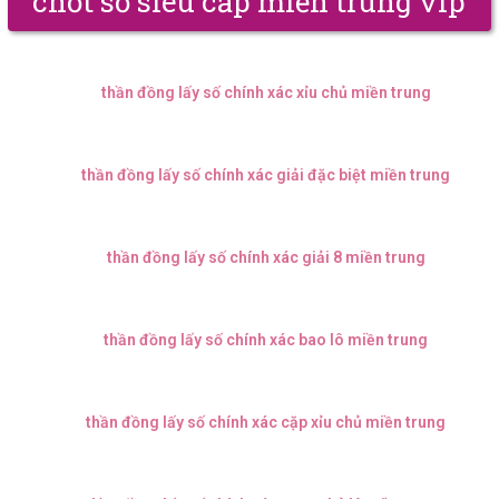
chốt số siêu cấp miền trung víp
thần đồng lấy số chính xác xỉu chủ miền trung
thần đồng lấy số chính xác giải đặc biệt miền trung
thần đồng lấy số chính xác giải 8 miền trung
thần đồng lấy số chính xác bao lô miền trung
thần đồng lấy số chính xác cặp xỉu chủ miền trung