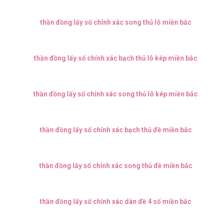
thần đồng lấy số chính xác song thủ lô miền bắc
thần đồng lấy số chính xác bạch thủ lô kép miền bắc
thần đồng lấy số chính xác song thủ lô kép miền bắc
thần đồng lấy số chính xác bạch thủ đề miền bắc
thần đồng lấy số chính xác song thủ đề miền bắc
thần đồng lấy số chính xác dàn đề 4 số miền bắc