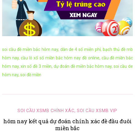
soi cầu đề miền bắc hôm nay, dàn de 4 số miễn phí, bạch thủ đề mb
hôm nay, cầu lô xổ số miền bắc hôm nay đề online, cầu đề miền bắc
hôm nay, xin số đề 3 miền, dự đoán đề miền bắc hôm nay, soi cầu de
hôm nay, soi đề miền
SOI CẦU XSMB CHÍNH XÁC
,
SOI CẦU XSMB VIP
hôm nay kết quả dự đoán chính xác đề đầu đuôi
miền bắc