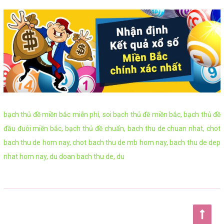
bạch thủ đề miền bắc miễn phí, soi bạch thủ đề miền bắc, bạch thủ đề
đầu đuôi miền bắc, bạch thủ đề chuẩn, bach thu de chuan nhat, chot
bach thu de hom nay, chot bach thu de mb hom nay, bach thu de dep
nhat hom nay, du doan bach thu de, du