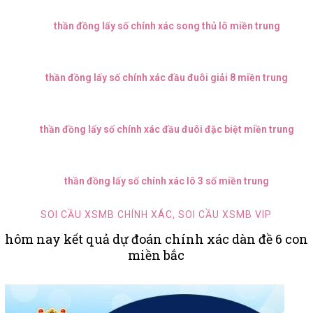
thần đồng lấy số chính xác song thủ lô miền trung
thần đồng lấy số chính xác đầu đuôi giải 8 miền trung
thần đồng lấy số chính xác đầu đuôi đặc biệt miền trung
thần đồng lấy số chính xác lô 3 số miền trung
SOI CẦU XSMB CHÍNH XÁC
,
SOI CẦU XSMB VIP
hôm nay kết quả dự đoán chính xác dàn đề 6 con
miền bắc