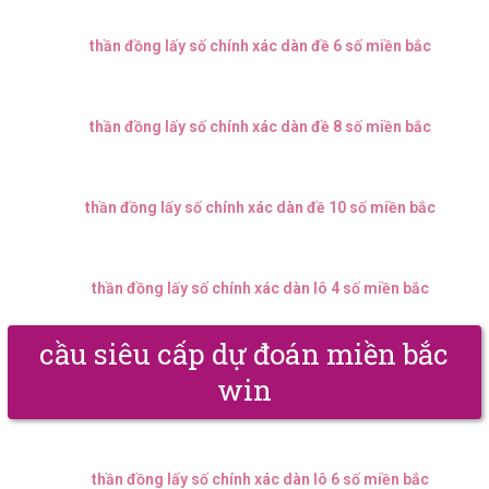
thần đồng lấy số chính xác dàn đề 6 số miền bắc
thần đồng lấy số chính xác dàn đề 8 số miền bắc
thần đồng lấy số chính xác dàn đề 10 số miền bắc
thần đồng lấy số chính xác dàn lô 4 số miền bắc
cầu siêu cấp dự đoán miền bắc
win
thần đồng lấy số chính xác dàn lô 6 số miền bắc