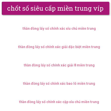
chốt số siêu cấp miền trung víp
thần đồng lấy số chính xác xỉu chủ miền trung
thần đồng lấy số chính xác giải đặc biệt miền trung
thần đồng lấy số chính xác giải 8 miền trung
thần đồng lấy số chính xác bao lô miền trung
thần đồng lấy số chính xác cặp xỉu chủ miền trung