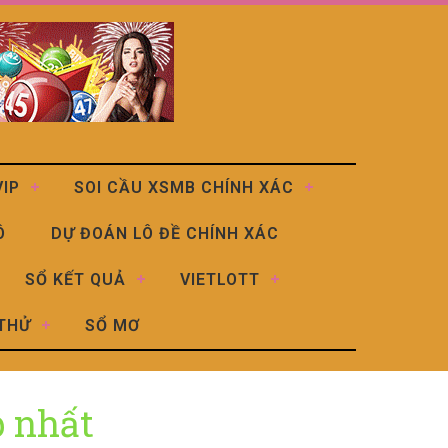
VIP
SOI CẦU XSMB CHÍNH XÁC
Ô
DỰ ĐOÁN LÔ ĐỀ CHÍNH XÁC
SỔ KẾT QUẢ
VIETLOTT
THỬ
SỔ MƠ
p nhất