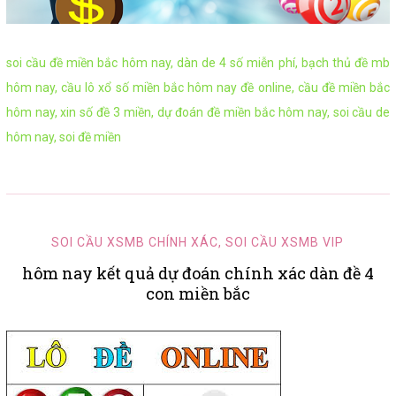
soi cầu đề miền bắc hôm nay, dàn de 4 số miễn phí, bạch thủ đề mb
hôm nay, cầu lô xổ số miền bắc hôm nay đề online, cầu đề miền bắc
hôm nay, xin số đề 3 miền, dự đoán đề miền bắc hôm nay, soi cầu de
hôm nay, soi đề miền
SOI CẦU XSMB CHÍNH XÁC
,
SOI CẦU XSMB VIP
hôm nay kết quả dự đoán chính xác dàn đề 4
con miền bắc