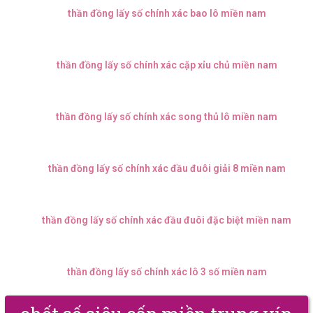
thần đồng lấy số chính xác bao lô miền nam
thần đồng lấy số chính xác cặp xỉu chủ miền nam
thần đồng lấy số chính xác song thủ lô miền nam
thần đồng lấy số chính xác đầu đuôi giải 8 miền nam
thần đồng lấy số chính xác đầu đuôi đặc biệt miền nam
thần đồng lấy số chính xác lô 3 số miền nam