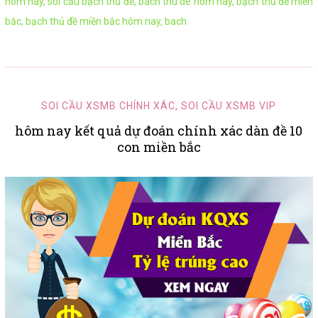
hôm nay, soi cầu bạch thủ đề, bach thu de hom nay, bạch thủ đề miền
bắc, bạch thủ đề miền bắc hôm nay, bach
SOI CẦU XSMB CHÍNH XÁC
,
SOI CẦU XSMB VIP
hôm nay kết quả dự đoán chính xác dàn đề 10
con miền bắc