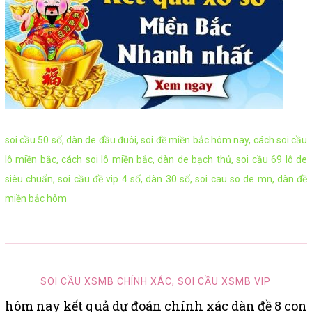
soi cầu 50 số, dàn de đầu đuôi, soi đề miền bắc hôm nay, cách soi cầu
lô miền bắc, cách soi lô miền bắc, dàn de bạch thủ, soi cầu 69 lô de
siêu chuẩn, soi cầu đề vip 4 số, dàn 30 số, soi cau so de mn, dàn đề
miền bắc hôm
SOI CẦU XSMB CHÍNH XÁC
,
SOI CẦU XSMB VIP
hôm nay kết quả dự đoán chính xác dàn đề 8 con