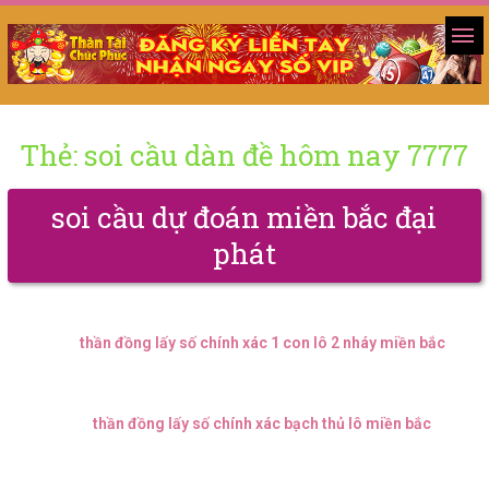
Thẻ:
soi cầu dàn đề hôm nay 7777
soi cầu dự đoán miền bắc đại
phát
thần đồng lấy số chính xác 1 con lô 2 nháy miền bắc
thần đồng lấy số chính xác bạch thủ lô miền bắc