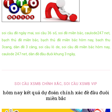
soi cầu đề ngày mai, soi cầu 36 số, soi đề miền bắc, caulode247 net,
bạch thủ đề miền bắc, bạch thủ đề miền bắc hôm nay, bach thu
3cang, dàn đề 3 càng, soi cầu lô de, soi cầu đề miền bắc hôm nay,
caulode 247 net, dàn đề đầu đuôi khung 3 ngày,
SOI CẦU XSMB CHÍNH XÁC
,
SOI CẦU XSMB VIP
hôm nay kết quả dự đoán chính xác đề đầu đuôi
miền bắc