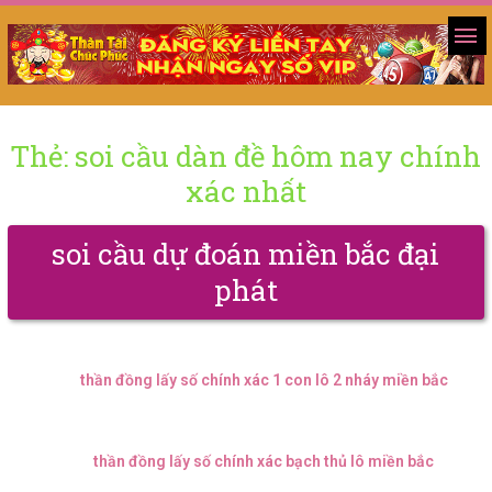
Thẻ:
soi cầu dàn đề hôm nay chính
xác nhất
soi cầu dự đoán miền bắc đại
phát
thần đồng lấy số chính xác 1 con lô 2 nháy miền bắc
thần đồng lấy số chính xác bạch thủ lô miền bắc