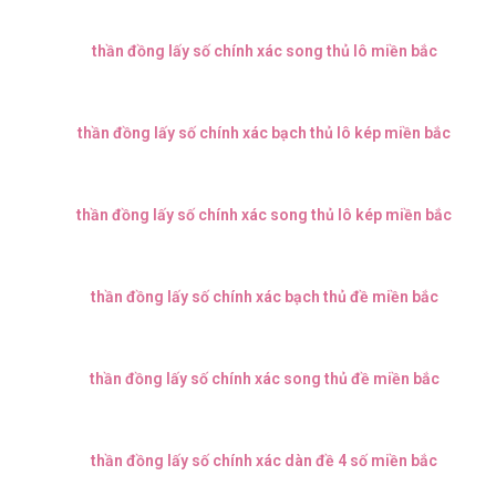
thần đồng lấy số chính xác song thủ lô miền bắc
thần đồng lấy số chính xác bạch thủ lô kép miền bắc
thần đồng lấy số chính xác song thủ lô kép miền bắc
thần đồng lấy số chính xác bạch thủ đề miền bắc
thần đồng lấy số chính xác song thủ đề miền bắc
thần đồng lấy số chính xác dàn đề 4 số miền bắc