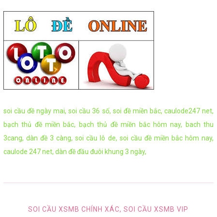
soi cầu đề ngày mai, soi cầu 36 số, soi đề miền bắc, caulode247 net,
bạch thủ đề miền bắc, bạch thủ đề miền bắc hôm nay, bach thu
3cang, dàn đề 3 càng, soi cầu lô de, soi cầu đề miền bắc hôm nay,
caulode 247 net, dàn đề đầu đuôi khung 3 ngày,
SOI CẦU XSMB CHÍNH XÁC
,
SOI CẦU XSMB VIP