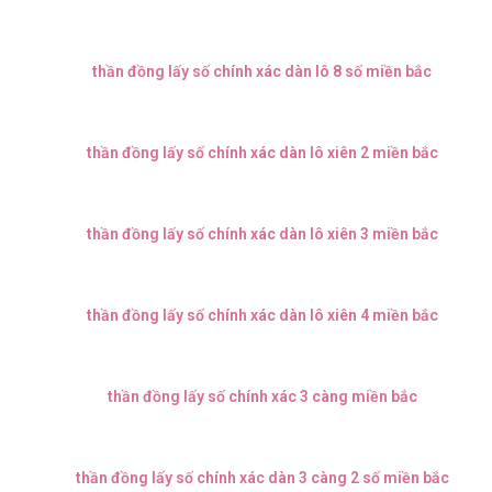
thần đồng lấy số chính xác dàn lô 8 số miền bắc
thần đồng lấy số chính xác dàn lô xiên 2 miền bắc
thần đồng lấy số chính xác dàn lô xiên 3 miền bắc
thần đồng lấy số chính xác dàn lô xiên 4 miền bắc
thần đồng lấy số chính xác 3 càng miền bắc
thần đồng lấy số chính xác dàn 3 càng 2 số miền bắc