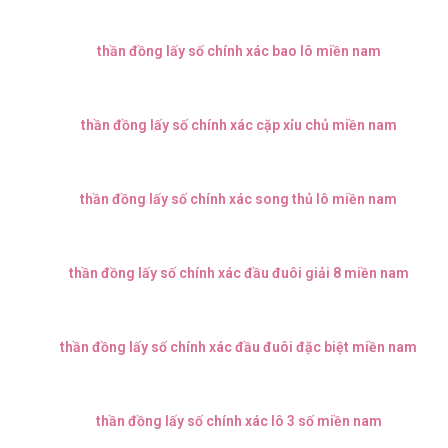
thần đồng lấy số chính xác bao lô miền nam
thần đồng lấy số chính xác cặp xỉu chủ miền nam
thần đồng lấy số chính xác song thủ lô miền nam
thần đồng lấy số chính xác đầu đuôi giải 8 miền nam
thần đồng lấy số chính xác đầu đuôi đặc biệt miền nam
thần đồng lấy số chính xác lô 3 số miền nam