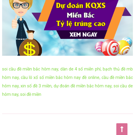
soi cầu đề miền bắc hôm nay, dàn de 4 số miễn phí, bạch thủ đề mb
hôm nay, cầu lô xổ số miền bắc hôm nay đề online, cầu đề miền bắc
hôm nay, xin số đề 3 miền, dự đoán đề miền bắc hôm nay, soi cầu de
hôm nay, soi đề miền