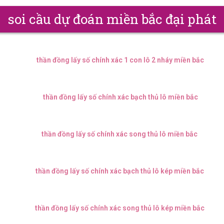
soi cầu dự đoán miền bắc đại phát
thần đồng lấy số chính xác 1 con lô 2 nháy miền bắc
thần đồng lấy số chính xác bạch thủ lô miền bắc
thần đồng lấy số chính xác song thủ lô miền bắc
thần đồng lấy số chính xác bạch thủ lô kép miền bắc
thần đồng lấy số chính xác song thủ lô kép miền bắc