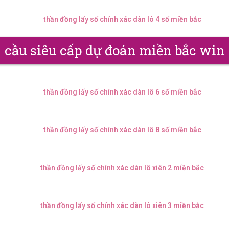
thần đồng lấy số chính xác dàn lô 4 số miền bắc
cầu siêu cấp dự đoán miền bắc win
thần đồng lấy số chính xác dàn lô 6 số miền bắc
thần đồng lấy số chính xác dàn lô 8 số miền bắc
thần đồng lấy số chính xác dàn lô xiên 2 miền bắc
thần đồng lấy số chính xác dàn lô xiên 3 miền bắc