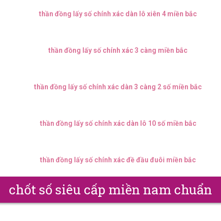
thần đồng lấy số chính xác dàn lô xiên 4 miền bắc
thần đồng lấy số chính xác 3 càng miền bắc
thần đồng lấy số chính xác dàn 3 càng 2 số miền bắc
thần đồng lấy số chính xác dàn lô 10 số miền bắc
thần đồng lấy số chính xác đề đầu đuôi miền bắc
chốt số siêu cấp miền nam chuẩn