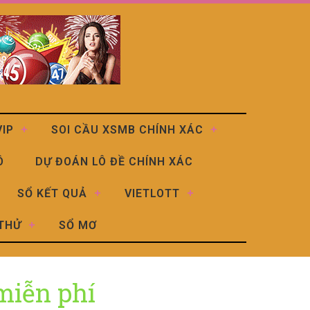
VIP
SOI CẦU XSMB CHÍNH XÁC
Ô
DỰ ĐOÁN LÔ ĐỀ CHÍNH XÁC
SỔ KẾT QUẢ
VIETLOTT
THỬ
SỔ MƠ
 miễn phí