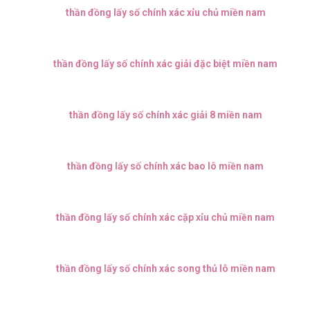
thần đồng lấy số chính xác xỉu chủ miền nam
thần đồng lấy số chính xác giải đặc biệt miền nam
thần đồng lấy số chính xác giải 8 miền nam
thần đồng lấy số chính xác bao lô miền nam
thần đồng lấy số chính xác cặp xỉu chủ miền nam
thần đồng lấy số chính xác song thủ lô miền nam