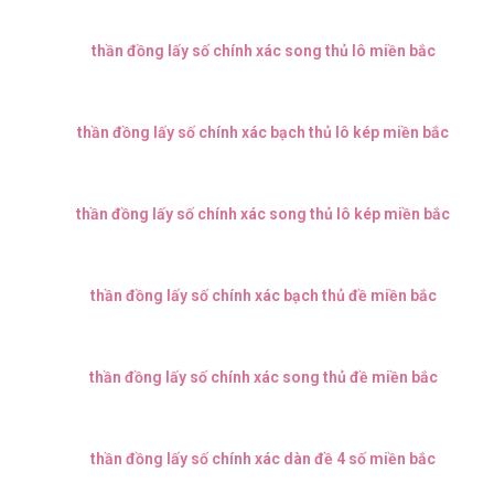
thần đồng lấy số chính xác song thủ lô miền bắc
thần đồng lấy số chính xác bạch thủ lô kép miền bắc
thần đồng lấy số chính xác song thủ lô kép miền bắc
thần đồng lấy số chính xác bạch thủ đề miền bắc
thần đồng lấy số chính xác song thủ đề miền bắc
thần đồng lấy số chính xác dàn đề 4 số miền bắc