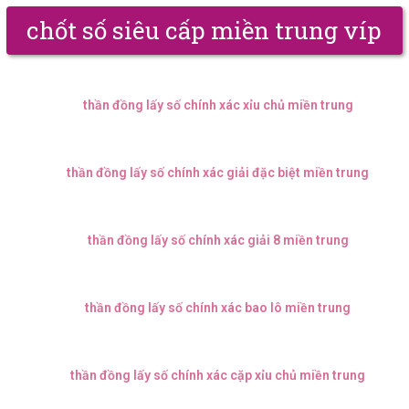
chốt số siêu cấp miền trung víp
thần đồng lấy số chính xác xỉu chủ miền trung
thần đồng lấy số chính xác giải đặc biệt miền trung
thần đồng lấy số chính xác giải 8 miền trung
thần đồng lấy số chính xác bao lô miền trung
thần đồng lấy số chính xác cặp xỉu chủ miền trung