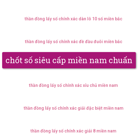
thần đồng lấy số chính xác dàn lô 10 số miền bắc
thần đồng lấy số chính xác đề đầu đuôi miền bắc
chốt số siêu cấp miền nam chuẩn
thần đồng lấy số chính xác xỉu chủ miền nam
thần đồng lấy số chính xác giải đặc biệt miền nam
thần đồng lấy số chính xác giải 8 miền nam