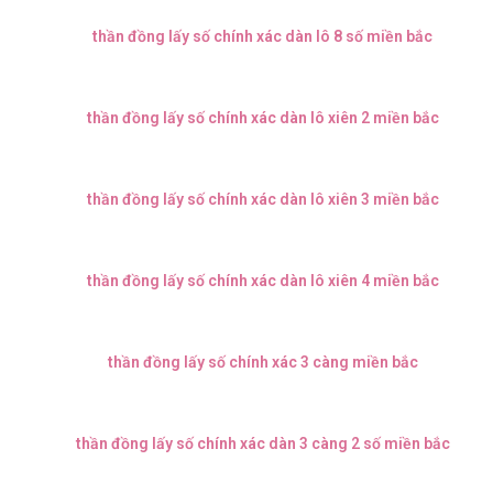
thần đồng lấy số chính xác dàn lô 8 số miền bắc
thần đồng lấy số chính xác dàn lô xiên 2 miền bắc
thần đồng lấy số chính xác dàn lô xiên 3 miền bắc
thần đồng lấy số chính xác dàn lô xiên 4 miền bắc
thần đồng lấy số chính xác 3 càng miền bắc
thần đồng lấy số chính xác dàn 3 càng 2 số miền bắc