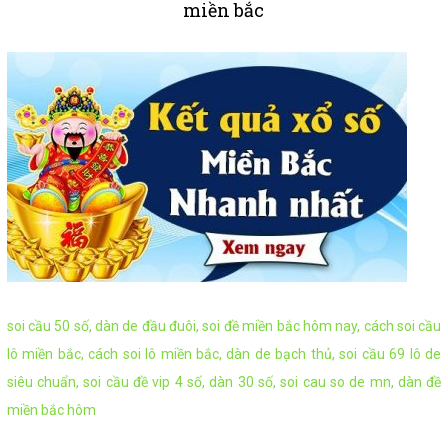
miền bắc
soi cầu 50 số, dàn de đầu đuôi, soi đề miền bắc hôm nay, cách soi cầu
lô miền bắc, cách soi lô miền bắc, dàn de bạch thủ, soi cầu 69 lô de
siêu chuẩn, soi cầu đề vip 4 số, dàn 30 số, soi cau so de mn, dàn đề
miền bắc hôm