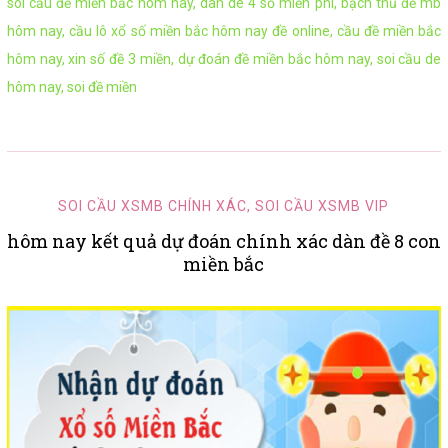
soi cầu đề miền bắc hôm nay, dàn de 4 số miễn phí, bạch thủ đề mb
hôm nay, cầu lô xổ số miền bắc hôm nay đề online, cầu đề miền bắc
hôm nay, xin số đề 3 miền, dự đoán đề miền bắc hôm nay, soi cầu de
hôm nay, soi đề miền
SOI CẦU XSMB CHÍNH XÁC
,
SOI CẦU XSMB VIP
hôm nay kết quả dự đoán chính xác dàn đề 8 con
miền bắc