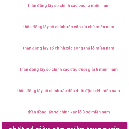
thần đồng lấy số chính xác bao lô miền nam
thần đồng lấy số chính xác cặp xỉu chủ miền nam
thần đồng lấy số chính xác song thủ lô miền nam
thần đồng lấy số chính xác đầu đuôi giải 8 miền nam
thần đồng lấy số chính xác đầu đuôi đặc biệt miền nam
thần đồng lấy số chính xác lô 3 số miền nam