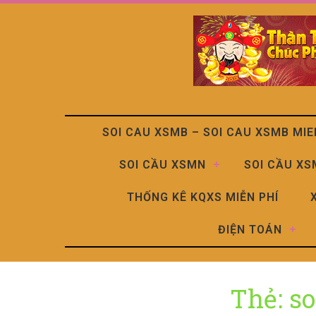
SOI CAU XSMB – SOI CAU XSMB MIE
SOI CẦU XSMN
SOI CẦU XS
THỐNG KÊ KQXS MIỄN PHÍ
ĐIỆN TOÁN
Thẻ:
so