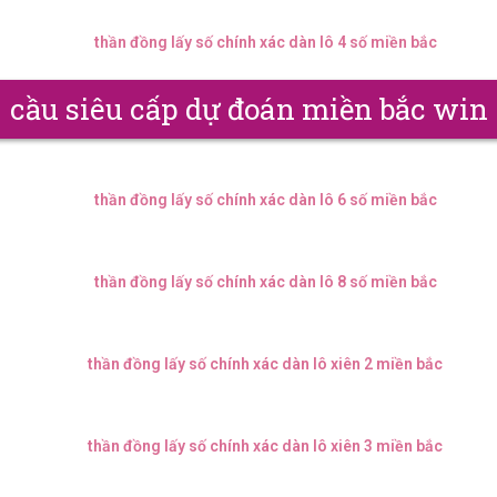
thần đồng lấy số chính xác dàn lô 4 số miền bắc
cầu siêu cấp dự đoán miền bắc win
thần đồng lấy số chính xác dàn lô 6 số miền bắc
thần đồng lấy số chính xác dàn lô 8 số miền bắc
thần đồng lấy số chính xác dàn lô xiên 2 miền bắc
thần đồng lấy số chính xác dàn lô xiên 3 miền bắc