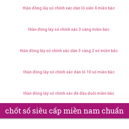
thần đồng lấy số chính xác dàn lô xiên 4 miền bắc
thần đồng lấy số chính xác 3 càng miền bắc
thần đồng lấy số chính xác dàn 3 càng 2 số miền bắc
thần đồng lấy số chính xác dàn lô 10 số miền bắc
thần đồng lấy số chính xác đề đầu đuôi miền bắc
chốt số siêu cấp miền nam chuẩn