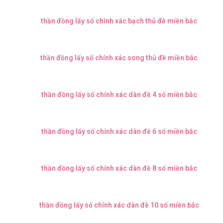
thần đồng lấy số chính xác bạch thủ đề miền bắc
thần đồng lấy số chính xác song thủ đề miền bắc
thần đồng lấy số chính xác dàn đề 4 số miền bắc
thần đồng lấy số chính xác dàn đề 6 số miền bắc
thần đồng lấy số chính xác dàn đề 8 số miền bắc
thần đồng lấy số chính xác dàn đề 10 số miền bắc