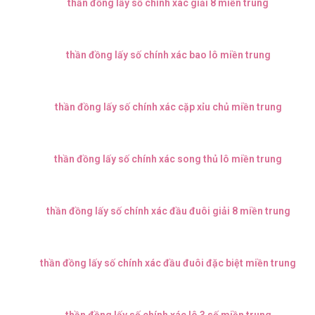
thần đồng lấy số chính xác giải 8 miền trung
thần đồng lấy số chính xác bao lô miền trung
thần đồng lấy số chính xác cặp xỉu chủ miền trung
thần đồng lấy số chính xác song thủ lô miền trung
thần đồng lấy số chính xác đầu đuôi giải 8 miền trung
thần đồng lấy số chính xác đầu đuôi đặc biệt miền trung