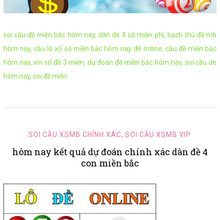
soi cầu đề miền bắc hôm nay, dàn de 4 số miễn phí, bạch thủ đề mb
hôm nay, cầu lô xổ số miền bắc hôm nay đề online, cầu đề miền bắc
hôm nay, xin số đề 3 miền, dự đoán đề miền bắc hôm nay, soi cầu de
hôm nay, soi đề miền
SOI CẦU XSMB CHÍNH XÁC
,
SOI CẦU XSMB VIP
hôm nay kết quả dự đoán chính xác dàn đề 4
con miền bắc