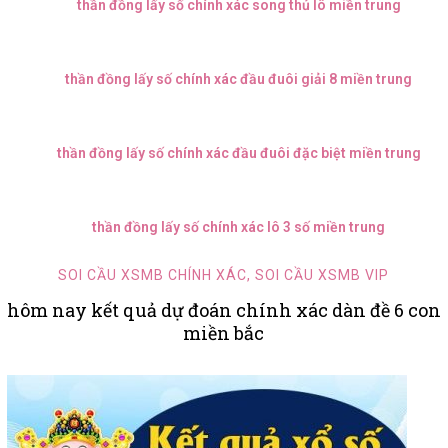
thần đồng lấy số chính xác song thủ lô miền trung
thần đồng lấy số chính xác đầu đuôi giải 8 miền trung
thần đồng lấy số chính xác đầu đuôi đặc biệt miền trung
thần đồng lấy số chính xác lô 3 số miền trung
SOI CẦU XSMB CHÍNH XÁC
,
SOI CẦU XSMB VIP
hôm nay kết quả dự đoán chính xác dàn đề 6 con
miền bắc