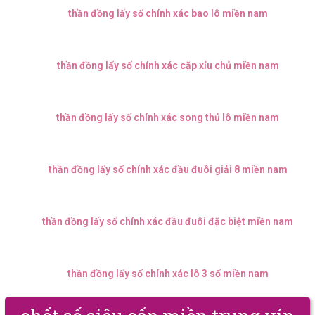
thần đồng lấy số chính xác bao lô miền nam
thần đồng lấy số chính xác cặp xỉu chủ miền nam
thần đồng lấy số chính xác song thủ lô miền nam
thần đồng lấy số chính xác đầu đuôi giải 8 miền nam
thần đồng lấy số chính xác đầu đuôi đặc biệt miền nam
thần đồng lấy số chính xác lô 3 số miền nam