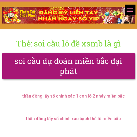
Thẻ:
soi cầu lô đề xsmb là gì
soi cầu dự đoán miền bắc đại
phát
thần đồng lấy số chính xác 1 con lô 2 nháy miền bắc
thần đồng lấy số chính xác bạch thủ lô miền bắc