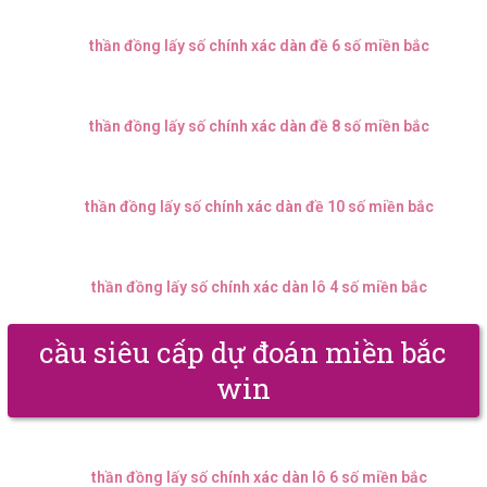
thần đồng lấy số chính xác dàn đề 6 số miền bắc
thần đồng lấy số chính xác dàn đề 8 số miền bắc
thần đồng lấy số chính xác dàn đề 10 số miền bắc
thần đồng lấy số chính xác dàn lô 4 số miền bắc
cầu siêu cấp dự đoán miền bắc
win
thần đồng lấy số chính xác dàn lô 6 số miền bắc