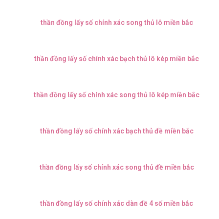
thần đồng lấy số chính xác song thủ lô miền bắc
thần đồng lấy số chính xác bạch thủ lô kép miền bắc
thần đồng lấy số chính xác song thủ lô kép miền bắc
thần đồng lấy số chính xác bạch thủ đề miền bắc
thần đồng lấy số chính xác song thủ đề miền bắc
thần đồng lấy số chính xác dàn đề 4 số miền bắc