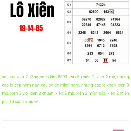
soi cau xien 2, rồng bạch kim 8899 soi cầu xiên 2, xien 2 mb, nhung
cap lo dep hom nay, cau so de mien nam, nhung cap lo khan, xien 3
mb, xien 3 vip, xiên 2 chuẩn, xiên 2 mb, xiên 2 miền bắc, xiên 2 miễn
phí, 10 cap so lau ve