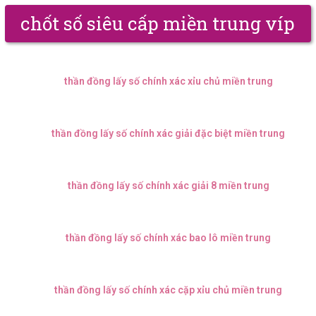
chốt số siêu cấp miền trung víp
thần đồng lấy số chính xác xỉu chủ miền trung
thần đồng lấy số chính xác giải đặc biệt miền trung
thần đồng lấy số chính xác giải 8 miền trung
thần đồng lấy số chính xác bao lô miền trung
thần đồng lấy số chính xác cặp xỉu chủ miền trung