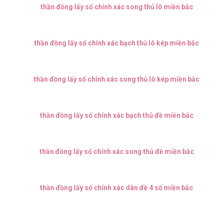
thần đồng lấy số chính xác song thủ lô miền bắc
thần đồng lấy số chính xác bạch thủ lô kép miền bắc
thần đồng lấy số chính xác song thủ lô kép miền bắc
thần đồng lấy số chính xác bạch thủ đề miền bắc
thần đồng lấy số chính xác song thủ đề miền bắc
thần đồng lấy số chính xác dàn đề 4 số miền bắc