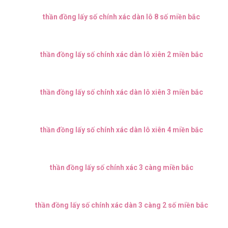
thần đồng lấy số chính xác dàn lô 8 số miền bắc
thần đồng lấy số chính xác dàn lô xiên 2 miền bắc
thần đồng lấy số chính xác dàn lô xiên 3 miền bắc
thần đồng lấy số chính xác dàn lô xiên 4 miền bắc
thần đồng lấy số chính xác 3 càng miền bắc
thần đồng lấy số chính xác dàn 3 càng 2 số miền bắc