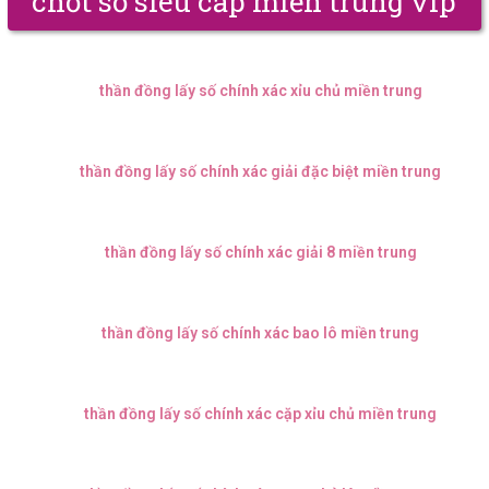
chốt số siêu cấp miền trung víp
thần đồng lấy số chính xác xỉu chủ miền trung
thần đồng lấy số chính xác giải đặc biệt miền trung
thần đồng lấy số chính xác giải 8 miền trung
thần đồng lấy số chính xác bao lô miền trung
thần đồng lấy số chính xác cặp xỉu chủ miền trung