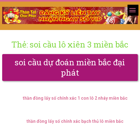
Thẻ:
soi cầu lô xiên 3 miền bắc
soi cầu dự đoán miền bắc đại
phát
thần đồng lấy số chính xác 1 con lô 2 nháy miền bắc
thần đồng lấy số chính xác bạch thủ lô miền bắc