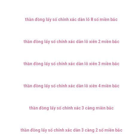
thần đồng lấy số chính xác dàn lô 8 số miền bắc
thần đồng lấy số chính xác dàn lô xiên 2 miền bắc
thần đồng lấy số chính xác dàn lô xiên 3 miền bắc
thần đồng lấy số chính xác dàn lô xiên 4 miền bắc
thần đồng lấy số chính xác 3 càng miền bắc
thần đồng lấy số chính xác dàn 3 càng 2 số miền bắc