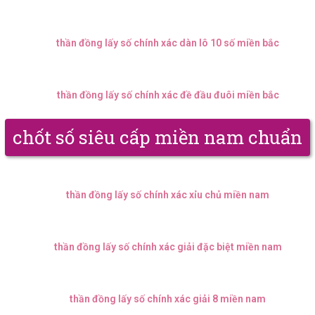
thần đồng lấy số chính xác dàn lô 10 số miền bắc
thần đồng lấy số chính xác đề đầu đuôi miền bắc
chốt số siêu cấp miền nam chuẩn
thần đồng lấy số chính xác xỉu chủ miền nam
thần đồng lấy số chính xác giải đặc biệt miền nam
thần đồng lấy số chính xác giải 8 miền nam