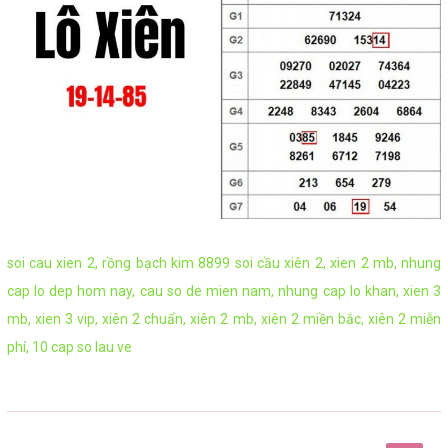
soi cau xien 2, rồng bạch kim 8899 soi cầu xiên 2, xien 2 mb, nhung
cap lo dep hom nay, cau so de mien nam, nhung cap lo khan, xien 3
mb, xien 3 vip, xiên 2 chuẩn, xiên 2 mb, xiên 2 miền bắc, xiên 2 miễn
phí, 10 cap so lau ve