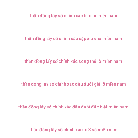
thần đồng lấy số chính xác bao lô miền nam
thần đồng lấy số chính xác cặp xỉu chủ miền nam
thần đồng lấy số chính xác song thủ lô miền nam
thần đồng lấy số chính xác đầu đuôi giải 8 miền nam
thần đồng lấy số chính xác đầu đuôi đặc biệt miền nam
thần đồng lấy số chính xác lô 3 số miền nam