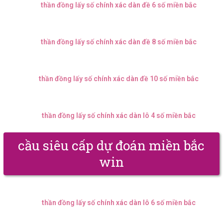
thần đồng lấy số chính xác dàn đề 6 số miền bắc
thần đồng lấy số chính xác dàn đề 8 số miền bắc
thần đồng lấy số chính xác dàn đề 10 số miền bắc
thần đồng lấy số chính xác dàn lô 4 số miền bắc
cầu siêu cấp dự đoán miền bắc
win
thần đồng lấy số chính xác dàn lô 6 số miền bắc