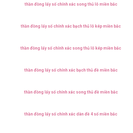
thần đồng lấy số chính xác song thủ lô miền bắc
thần đồng lấy số chính xác bạch thủ lô kép miền bắc
thần đồng lấy số chính xác song thủ lô kép miền bắc
thần đồng lấy số chính xác bạch thủ đề miền bắc
thần đồng lấy số chính xác song thủ đề miền bắc
thần đồng lấy số chính xác dàn đề 4 số miền bắc