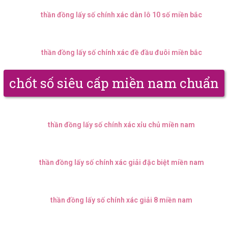
thần đồng lấy số chính xác dàn lô 10 số miền bắc
thần đồng lấy số chính xác đề đầu đuôi miền bắc
chốt số siêu cấp miền nam chuẩn
thần đồng lấy số chính xác xỉu chủ miền nam
thần đồng lấy số chính xác giải đặc biệt miền nam
thần đồng lấy số chính xác giải 8 miền nam