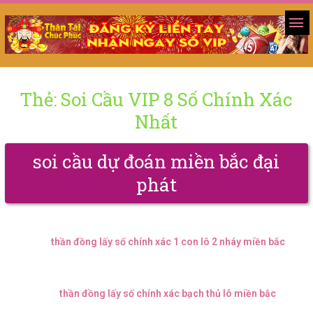
Thẻ:
Soi Cầu VIP 8 Số Chính Xác
Nhất
soi cầu dự đoán miền bắc đại
phát
thần đồng lấy số chính xác 1 con lô 2 nháy miền bắc
thần đồng lấy số chính xác bạch thủ lô miền bắc