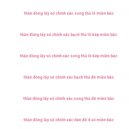
thần đồng lấy số chính xác song thủ lô miền bắc
thần đồng lấy số chính xác bạch thủ lô kép miền bắc
thần đồng lấy số chính xác song thủ lô kép miền bắc
thần đồng lấy số chính xác bạch thủ đề miền bắc
thần đồng lấy số chính xác song thủ đề miền bắc
thần đồng lấy số chính xác dàn đề 4 số miền bắc