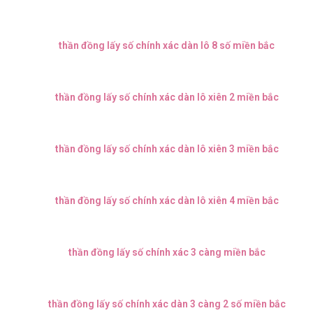
thần đồng lấy số chính xác dàn lô 8 số miền bắc
thần đồng lấy số chính xác dàn lô xiên 2 miền bắc
thần đồng lấy số chính xác dàn lô xiên 3 miền bắc
thần đồng lấy số chính xác dàn lô xiên 4 miền bắc
thần đồng lấy số chính xác 3 càng miền bắc
thần đồng lấy số chính xác dàn 3 càng 2 số miền bắc