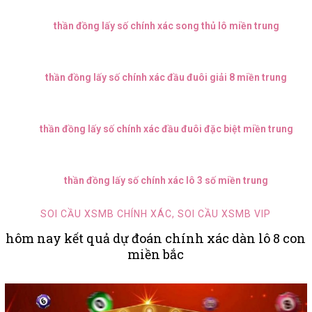
thần đồng lấy số chính xác song thủ lô miền trung
thần đồng lấy số chính xác đầu đuôi giải 8 miền trung
thần đồng lấy số chính xác đầu đuôi đặc biệt miền trung
thần đồng lấy số chính xác lô 3 số miền trung
SOI CẦU XSMB CHÍNH XÁC
,
SOI CẦU XSMB VIP
hôm nay kết quả dự đoán chính xác dàn lô 8 con
miền bắc