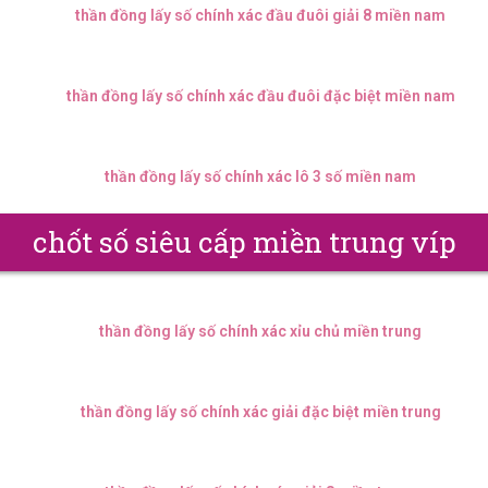
thần đồng lấy số chính xác đầu đuôi giải 8 miền nam
thần đồng lấy số chính xác đầu đuôi đặc biệt miền nam
thần đồng lấy số chính xác lô 3 số miền nam
chốt số siêu cấp miền trung víp
thần đồng lấy số chính xác xỉu chủ miền trung
thần đồng lấy số chính xác giải đặc biệt miền trung