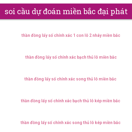
soi cầu dự đoán miền bắc đại phát
thần đồng lấy số chính xác 1 con lô 2 nháy miền bắc
thần đồng lấy số chính xác bạch thủ lô miền bắc
thần đồng lấy số chính xác song thủ lô miền bắc
thần đồng lấy số chính xác bạch thủ lô kép miền bắc
thần đồng lấy số chính xác song thủ lô kép miền bắc