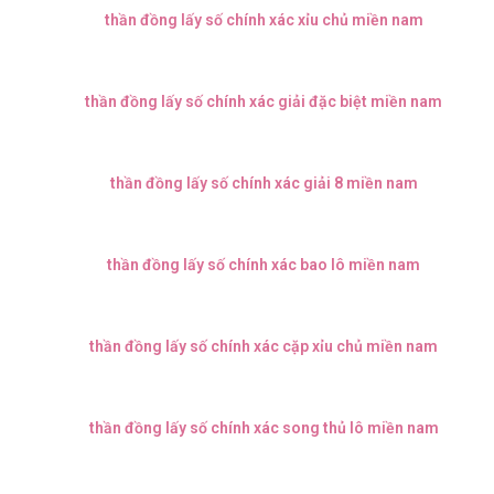
thần đồng lấy số chính xác xỉu chủ miền nam
thần đồng lấy số chính xác giải đặc biệt miền nam
thần đồng lấy số chính xác giải 8 miền nam
thần đồng lấy số chính xác bao lô miền nam
thần đồng lấy số chính xác cặp xỉu chủ miền nam
thần đồng lấy số chính xác song thủ lô miền nam