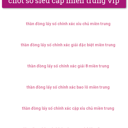
chốt số siêu cấp miền trung víp
thần đồng lấy số chính xác xỉu chủ miền trung
thần đồng lấy số chính xác giải đặc biệt miền trung
thần đồng lấy số chính xác giải 8 miền trung
thần đồng lấy số chính xác bao lô miền trung
thần đồng lấy số chính xác cặp xỉu chủ miền trung