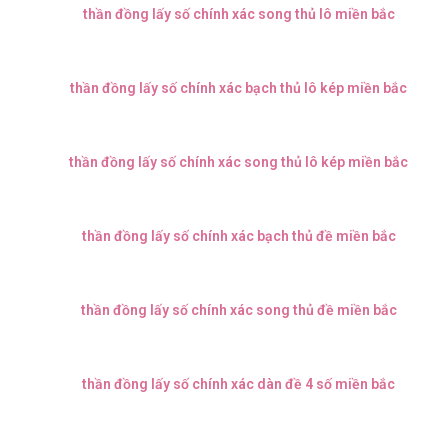
thần đồng lấy số chính xác song thủ lô miền bắc
thần đồng lấy số chính xác bạch thủ lô kép miền bắc
thần đồng lấy số chính xác song thủ lô kép miền bắc
thần đồng lấy số chính xác bạch thủ đề miền bắc
thần đồng lấy số chính xác song thủ đề miền bắc
thần đồng lấy số chính xác dàn đề 4 số miền bắc