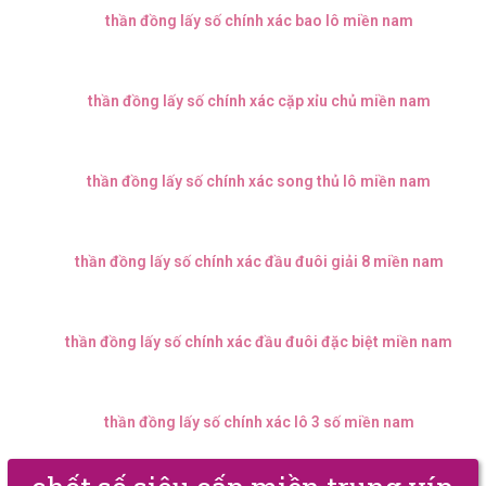
thần đồng lấy số chính xác bao lô miền nam
thần đồng lấy số chính xác cặp xỉu chủ miền nam
thần đồng lấy số chính xác song thủ lô miền nam
thần đồng lấy số chính xác đầu đuôi giải 8 miền nam
thần đồng lấy số chính xác đầu đuôi đặc biệt miền nam
thần đồng lấy số chính xác lô 3 số miền nam