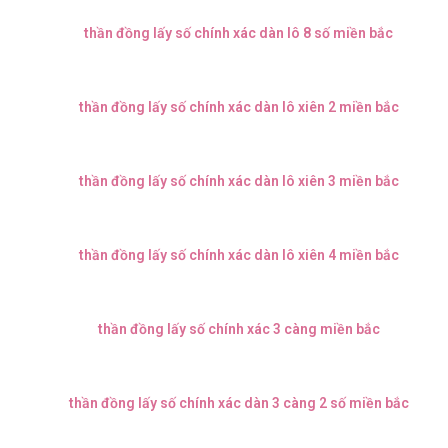
thần đồng lấy số chính xác dàn lô 8 số miền bắc
thần đồng lấy số chính xác dàn lô xiên 2 miền bắc
thần đồng lấy số chính xác dàn lô xiên 3 miền bắc
thần đồng lấy số chính xác dàn lô xiên 4 miền bắc
thần đồng lấy số chính xác 3 càng miền bắc
thần đồng lấy số chính xác dàn 3 càng 2 số miền bắc