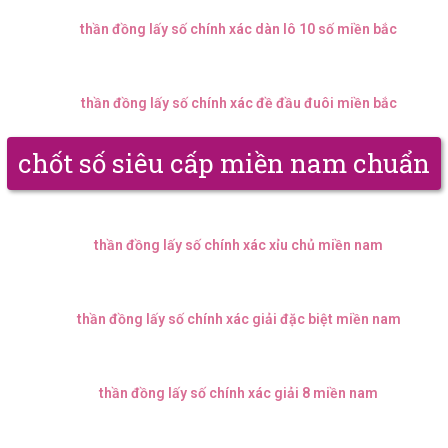
thần đồng lấy số chính xác dàn lô 10 số miền bắc
thần đồng lấy số chính xác đề đầu đuôi miền bắc
chốt số siêu cấp miền nam chuẩn
thần đồng lấy số chính xác xỉu chủ miền nam
thần đồng lấy số chính xác giải đặc biệt miền nam
thần đồng lấy số chính xác giải 8 miền nam