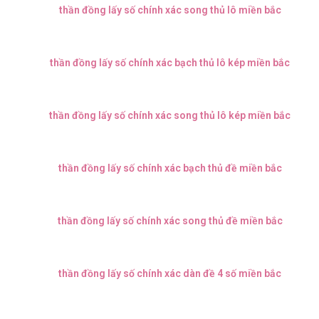
thần đồng lấy số chính xác song thủ lô miền bắc
thần đồng lấy số chính xác bạch thủ lô kép miền bắc
thần đồng lấy số chính xác song thủ lô kép miền bắc
thần đồng lấy số chính xác bạch thủ đề miền bắc
thần đồng lấy số chính xác song thủ đề miền bắc
thần đồng lấy số chính xác dàn đề 4 số miền bắc