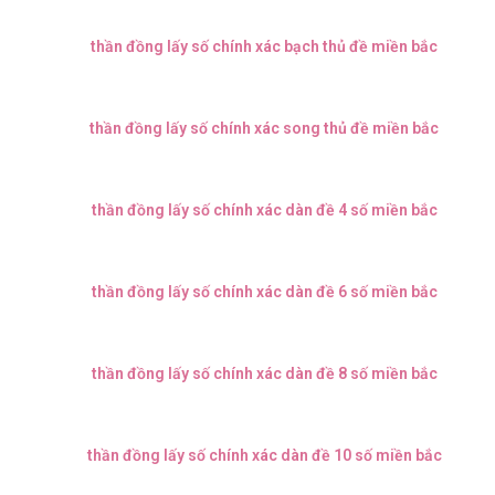
thần đồng lấy số chính xác bạch thủ đề miền bắc
thần đồng lấy số chính xác song thủ đề miền bắc
thần đồng lấy số chính xác dàn đề 4 số miền bắc
thần đồng lấy số chính xác dàn đề 6 số miền bắc
thần đồng lấy số chính xác dàn đề 8 số miền bắc
thần đồng lấy số chính xác dàn đề 10 số miền bắc