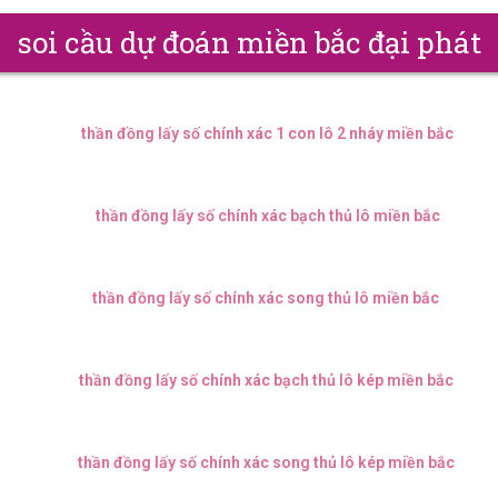
soi cầu dự đoán miền bắc đại phát
thần đồng lấy số chính xác 1 con lô 2 nháy miền bắc
thần đồng lấy số chính xác bạch thủ lô miền bắc
thần đồng lấy số chính xác song thủ lô miền bắc
thần đồng lấy số chính xác bạch thủ lô kép miền bắc
thần đồng lấy số chính xác song thủ lô kép miền bắc