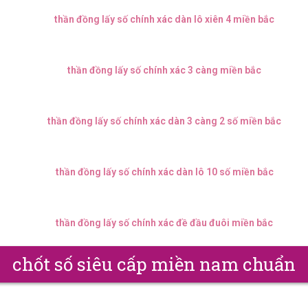
thần đồng lấy số chính xác dàn lô xiên 4 miền bắc
thần đồng lấy số chính xác 3 càng miền bắc
thần đồng lấy số chính xác dàn 3 càng 2 số miền bắc
thần đồng lấy số chính xác dàn lô 10 số miền bắc
thần đồng lấy số chính xác đề đầu đuôi miền bắc
chốt số siêu cấp miền nam chuẩn