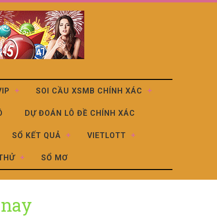
VIP
SOI CẦU XSMB CHÍNH XÁC
Ô
DỰ ĐOÁN LÔ ĐỀ CHÍNH XÁC
SỔ KẾT QUẢ
VIETLOTT
THỬ
SỔ MƠ
 nay