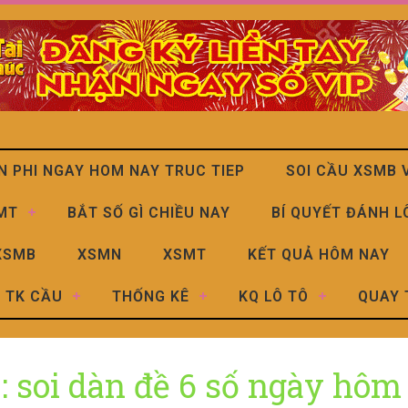
N PHI NGAY HOM NAY TRUC TIEP
SOI CẦU XSMB 
MT
BẮT SỐ GÌ CHIỀU NAY
BÍ QUYẾT ĐÁNH L
XSMB
XSMN
XSMT
KẾT QUẢ HÔM NAY
TK CẦU
THỐNG KÊ
KQ LÔ TÔ
QUAY 
:
soi dàn đề 6 số ngày hôm